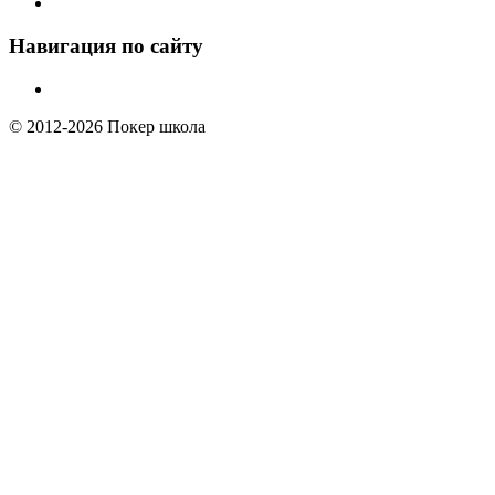
Контакты для связи с нами
Навигация по сайту
Карта сайта
© 2012-2026 Покер школа