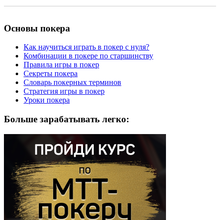
Основы покера
Как научиться играть в покер с нуля?
Комбинации в покере по старшинству
Правила игры в покер
Секреты покера
Словарь покерных терминов
Стратегия игры в покер
Уроки покера
Больше зарабатывать легко: