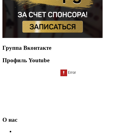
Группа Вконтакте
Профиль Youtube
О нас
О нашей школе онлайн обучения