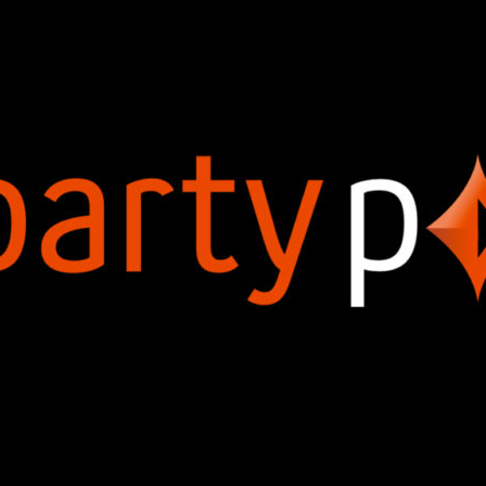
андроид
айфон
 ПК
ерДом
а андроид
дроид
 андроид