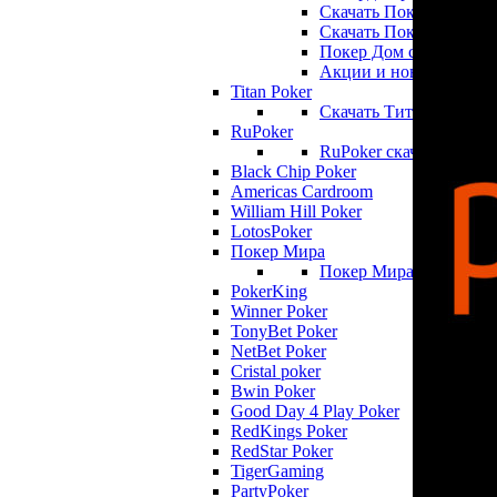
Скачать ПокерДом на 
Скачать ПокерДом на 
Покер Дом скачать на
Акции и новости Пок
Titan Poker
Скачать Титан покер н
RuPoker
RuPoker скачать на ан
Black Chip Poker
Americas Cardroom
William Hill Poker
LotosPoker
Покер Мира
Покер Мира скачать на
PokerKing
Winner Poker
TonyBet Poker
NetBet Poker
Cristal poker
Bwin Poker
Good Day 4 Play Poker
RedKings Poker
RedStar Poker
TigerGaming
PartyPoker