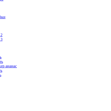
йки
 2
 3
ь
ть
ер ананас
ть
ь