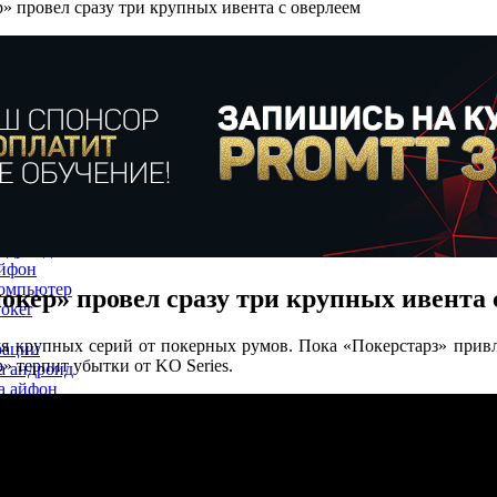
» провел сразу три крупных ивента с оверлеем
рации на
андроид
айфон
компьютер
окер» провел сразу три крупных ивента 
oker
я крупных серий от покерных румов. Пока «Покерстарз» привл
рации
» терпит убытки от KO Series.
а андроид
а айфон
а
рСтарс