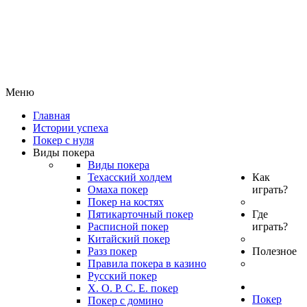
Меню
Главная
Истории успеха
Покер с нуля
Виды покера
Виды покера
Техасский холдем
Как
Омаха покер
играть?
Покер на костях
Пятикарточный покер
Где
Расписной покер
играть?
Китайский покер
Разз покер
Полезное
Правила покера в казино
Русский покер
Х. О. Р. С. Е. покер
Покер
Покер с домино