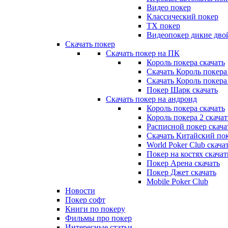
Видео покер
Классический покер
ТХ покер
Видеопокер дикие дво
Скачать покер
Скачать покер на ПК
Король покера скачать
Скачать Король покера
Скачать Король покера
Покер Шарк скачать
Скачать покер на андроид
Король покера скачать
Король покера 2 скачат
Расписной покер скача
Скачать Китайский пок
World Poker Club скача
Покер на костях скачат
Покер Арена скачать
Покер Джет скачать
Mobile Poker Club
Новости
Покер софт
Книги по покеру
Фильмы про покер
Интересные статьи