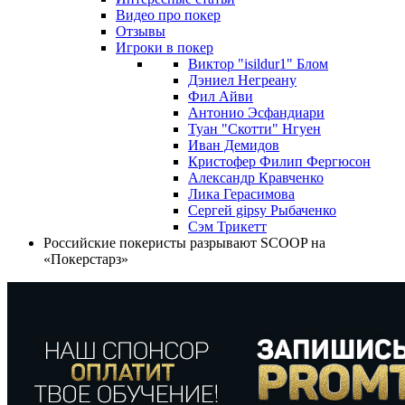
Видео про покер
Отзывы
Игроки в покер
Виктор "isildur1" Блом
Дэниел Негреану
Фил Айви
Антонио Эсфандиари
Туан "Скотти" Нгуен
Иван Демидов
Кристофер Филип Фергюсон
Александр Кравченко
Лика Герасимова
Сергей gipsy Рыбаченко
Сэм Трикетт
Российские покеристы разрывают SCOOP на
«Покерстарз»