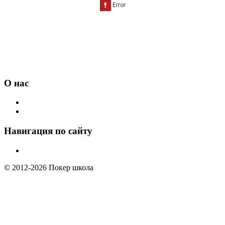
О нас
О нашей школе онлайн обучения
Контакты для связи с нами
Навигация по сайту
Карта сайта
© 2012-2026 Покер школа