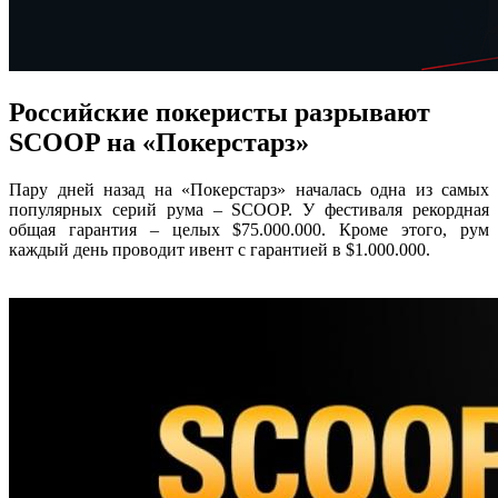
Российские покеристы разрывают
SCOOP на «Покерстарз»
Пару дней назад на «Покерстарз» началась одна из самых
популярных серий рума – SCOOP. У фестиваля рекордная
общая гарантия – целых $75.000.000. Кроме этого, рум
каждый день проводит ивент с гарантией в $1.000.000.