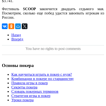
$3.741.
Фестиваль
SCOOP
закончится двадцать седьмого мая.
Посмотрим, сколько еще побед удастся завоевать игрокам из
России.
Назад
Вперёд
You have no rights to post comments
Основы покера
Как научиться играть в покер с нуля?
Комбинации в покере по старшинству
Правила игры в покер
Секреты покера
Словарь покерных терминов
Стратегия игры в покер
Уроки покера