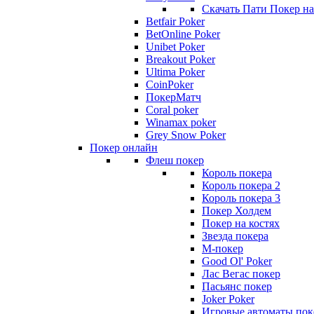
Cкачать Пати Покер н
Betfair Poker
BetOnline Poker
Unibet Poker
Breakout Poker
Ultima Poker
CoinPoker
ПокерМатч
Coral poker
Winamax poker
Grey Snow Poker
Покер онлайн
Флеш покер
Король покера
Король покера 2
Король покера 3
Покер Холдем
Покер на костях
Звезда покера
М-покер
Good Ol' Poker
Лас Вегас покер
Пасьянс покер
Joker Poker
Игровые автоматы пок