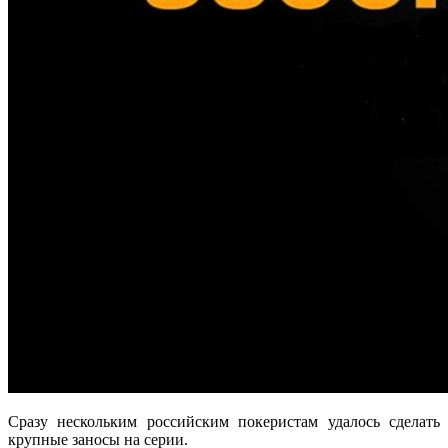
Сразу нескольким российским покеристам удалось сделать
крупные заносы на серии.