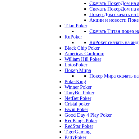
Скачать ПокерДом на 
Скачать ПокерДом на 
Покер Дом скачать на
Акции и новости Пок
Titan Poker
Скачать Титан покер н
RuPoker
RuPoker скачать на ан
Black Chip Poker
Americas Cardroom
William Hill Poker
LotosPoker
Покер Мира
Покер Мира скачать на
PokerKing
Winner Poker
TonyBet Poker
NetBet Poker
Cristal poker
Bwin Poker
Good Day 4 Play Poker
RedKings Poker
RedStar Poker
TigerGaming
PartyPoker