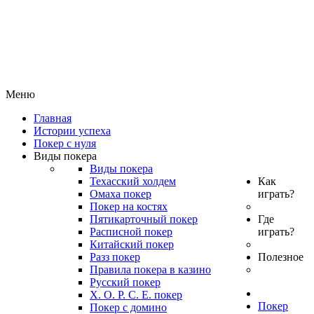
Меню
Главная
Истории успеха
Покер с нуля
Виды покера
Виды покера
Техасский холдем
Как
Омаха покер
играть?
Покер на костях
Пятикарточный покер
Где
Расписной покер
играть?
Китайский покер
Разз покер
Полезное
Правила покера в казино
Русский покер
Х. О. Р. С. Е. покер
Покер
Покер с домино