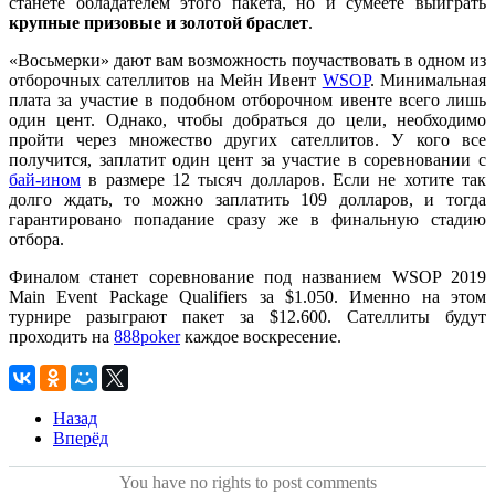
станете обладателем этого пакета, но и сумеете выиграть
крупные призовые и золотой браслет
.
«Восьмерки» дают вам возможность поучаствовать в одном из
отборочных сателлитов на Мейн Ивент
WSOP
. Минимальная
плата за участие в подобном отборочном ивенте всего лишь
один цент. Однако, чтобы добраться до цели, необходимо
пройти через множество других сателлитов. У кого все
получится, заплатит один цент за участие в соревновании с
бай-ином
в размере 12 тысяч долларов. Если не хотите так
долго ждать, то можно заплатить 109 долларов, и тогда
гарантировано попадание сразу же в финальную стадию
отбора.
Финалом станет соревнование под названием WSOP 2019
Main Event Package Qualifiers за $1.050. Именно на этом
турнире разыграют пакет за $12.600. Сателлиты будут
проходить на
888poker
каждое воскресение.
Назад
Вперёд
You have no rights to post comments