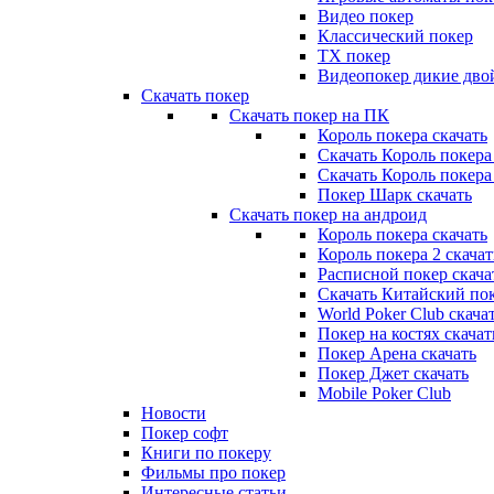
Видео покер
Классический покер
ТХ покер
Видеопокер дикие дво
Скачать покер
Скачать покер на ПК
Король покера скачать
Скачать Король покера
Скачать Король покера
Покер Шарк скачать
Скачать покер на андроид
Король покера скачать
Король покера 2 скачат
Расписной покер скача
Скачать Китайский пок
World Poker Club скача
Покер на костях скачат
Покер Арена скачать
Покер Джет скачать
Mobile Poker Club
Новости
Покер софт
Книги по покеру
Фильмы про покер
Интересные статьи