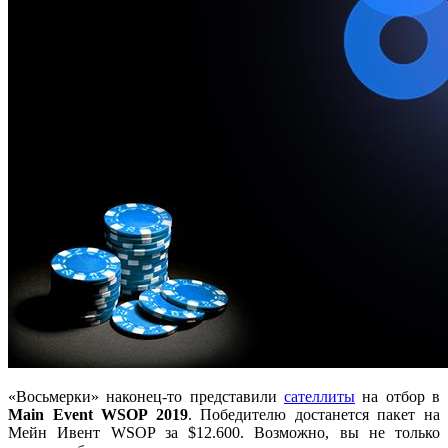
«Восьмерки» наконец-то представили
сателлиты
на отбор в
Main Event WSOP 2019
. Победителю достанется пакет на
Мейн Ивент WSOP за $12.600. Возможно, вы не только