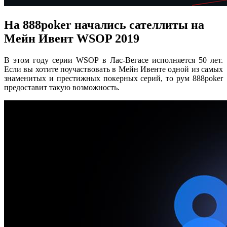
На 888poker начались сателлиты на
Мейн Ивент WSOP 2019
В этом году серии WSOP в Лас-Вегасе исполняется 50 лет.
Если вы хотите поучаствовать в Мейн Ивенте одной из самых
знаменитых и престижных покерных серий, то рум 888poker
предоставит такую возможность.