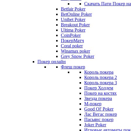
Cкачать Пати Покер н
Betfair Poker
BetOnline Poker
Unibet Poker
Breakout Poker
Ultima Poker
CoinPoker
ПокерМатч
Coral poker
Winamax poker
Grey Snow Poker
Покер онлайн
Флеш покер
Король покера
Король покера 2
Король покера 3
Покер Холдем
Покер на костях
Звезда покера
М-покер
Good Ol' Poker
Лас Вегас покер
Пасьянс покер
Joker Poker
Игровые автоматы пок