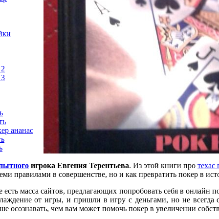
йки
 2
 3
ь
ть
ер ананас
ть
ь
пытного
игрока Евгения Терентьева
. Из этой книги про
техас 
семи правилами в совершенстве, но и как превратить покер в ист
е есть масса сайтов, предлагающих попробовать себя в онлайн по
слаждение от игры, и пришли в игру с деньгами, но не всегд
ше осознавать, чем вам может помочь покер в увеличении собств