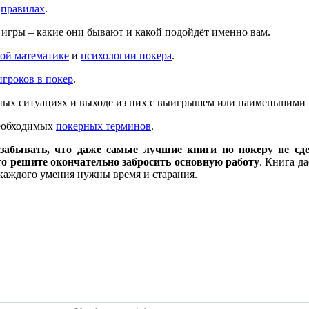
х
правилах
.
игры – какие они бывают и какой подойдёт именно вам.
ой математике
и
психологии покера
.
игроков в покер
.
ых ситуациях и выходе из них с выигрышем или наименьшими 
еобходимых
покерных терминов
.
забывать, что даже самые лучшие книги по покеру не сде
то решите окончательно забросить основную работу
. Книга д
каждого умения нужны время и старания.