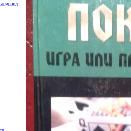
а андроид
ер