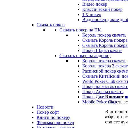
Видео покер
Классический покер
ТХ покер
Видеопокер дикие дво
Скачать покер
Скачать покер на ПК
Король покера скачать
Скачать Король покера
Скачать Король покера
Покер Шарк скачать
Скачать покер на андроид
Король покера скачать
Король покера 2 скачат
Расписной покер скача
Скачать Китайский пок
World Poker Club скача
Покер на костях скачат
Покер Арена скачать
Покер Джет скачать
Книга от
о
Mobile Poker Club
овладеть в
Новости
В интернет
Покер софт
азарт и на
Книги по покеру
станете луч
Фильмы про покер
Интересные статьи