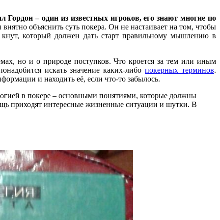
Гордон – один из известных игроков, его знают многие по
 внятно объяснить суть покера. Он не настаивает на том, чтобы
е, кнут, который должен дать старт правильному мышлению в
мах, но и о природе поступков. Что кроется за тем или иным
понадобится искать значение каких-либо
покерных терминов
.
формации и находить её, если что-то забылось.
ологией в покере – основными понятиями, которые должны
мощь приходят интересные жизненные ситуации и шутки. В