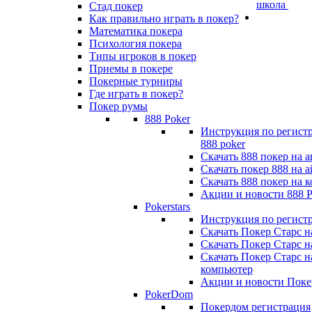
школа
Стад покер
Как правильно играть в покер?
Математика покера
Психология покера
Типы игроков в покер
Приемы в покере
Покерные турниры
Где играть в покер?
Покер румы
888 Poker
Инструкция по регист
888 poker
Скачать 888 покер на 
Скачать покер 888 на 
Скачать 888 покер на 
Акции и новости 888 P
Pokerstars
Инструкция по регист
Cкачать Покер Старс н
Скачать Покер Старс н
Скачать Покер Старс н
компьютер
Акции и новости Поке
PokerDom
Покердом регистрация