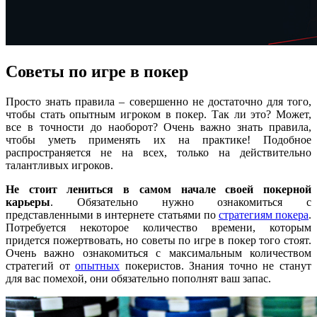
Советы по игре в покер
Просто знать правила – совершенно не достаточно для того,
чтобы стать опытным игроком в покер. Так ли это? Может,
все в точности до наоборот? Очень важно знать правила,
чтобы уметь применять их на практике! Подобное
распространяется не на всех, только на действительно
талантливых игроков.
Не стоит лениться в самом начале своей покерной
карьеры
. Обязательно нужно ознакомиться с
представленными в интернете статьями по
стратегиям покера
.
Потребуется некоторое количество времени, которым
придется пожертвовать, но советы по игре в покер того стоят.
Очень важно ознакомиться с максимальным количеством
стратегий от
опытных
покеристов. Знания точно не станут
для вас помехой, они обязательно пополнят ваш запас.