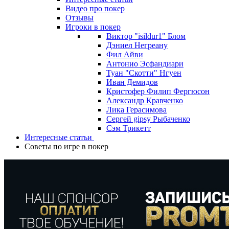
Видео про покер
Отзывы
Игроки в покер
Виктор "isildur1" Блом
Дэниел Негреану
Фил Айви
Антонио Эсфандиари
Туан "Скотти" Нгуен
Иван Демидов
Кристофер Филип Фергюсон
Александр Кравченко
Лика Герасимова
Сергей gipsy Рыбаченко
Сэм Трикетт
Интересные статьи
Советы по игре в покер