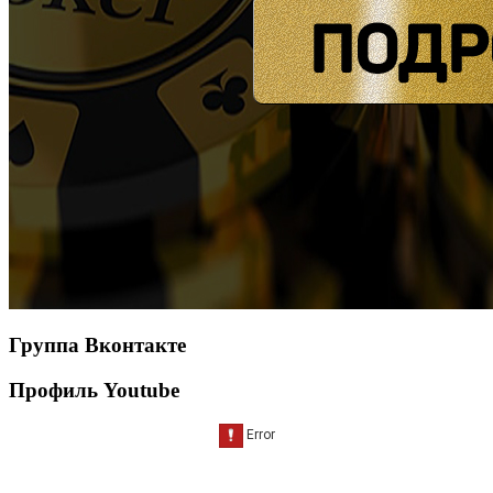
Группа Вконтакте
Профиль Youtube