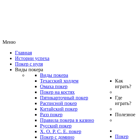
Меню
Главная
Истории успеха
Покер с нуля
Виды покера
Виды покера
Техасский холдем
Как
Омаха покер
играть?
Покер на костях
Пятикарточный покер
Где
Расписной покер
играть?
Китайский покер
Разз покер
Полезное
Правила покера в казино
Русский покер
Х. О. Р. С. Е. покер
Покер
Покер с домино