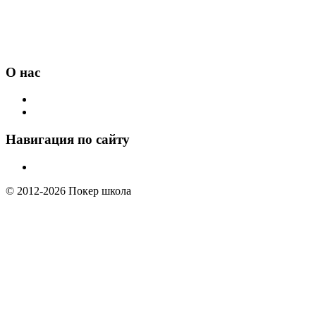
О нас
О нашей школе онлайн обучения
Контакты для связи с нами
Навигация по сайту
Карта сайта
© 2012-2026 Покер школа