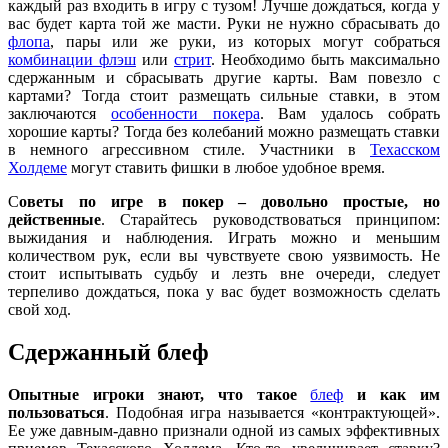
каждый раз входить в игру с тузом! Лучше дождаться, когда у
вас будет карта той же масти. Руки не нужно сбрасывать до
флопа
, пары или же руки, из которых могут собраться
комбинации флэш
или
стрит
. Необходимо быть максимально
сдержанным и сбрасывать другие карты. Вам повезло с
картами? Тогда стоит размещать сильные ставки, в этом
заключаются
особенности покера
. Вам удалось собрать
хорошие карты? Тогда без колебаний можно размещать ставки
в немного агрессивном стиле. Участники в
Техасском
Холдеме
могут ставить фишки в любое удобное время.
С
оветы по игре в покер – довольно простые, но
действенные
. Старайтесь руководствоваться принципом:
выжидания и наблюдения. Играть можно и меньшим
количеством рук, если вы чувствуете свою уязвимость. Не
стоит испытывать судьбу и лезть вне очереди, следует
терпеливо дождаться, пока у вас будет возможность сделать
свой ход.
Сдержанный блеф
Опытные игроки знают, что такое
блеф
и как им
пользоваться
. Подобная игра называется «контрактующей».
Ее уже давным-давно признали одной из самых эффективных