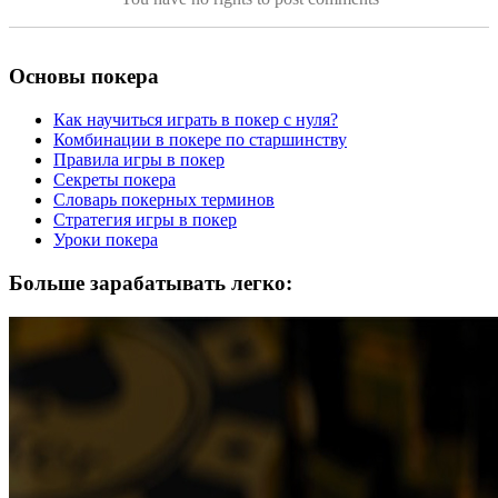
Основы покера
Как научиться играть в покер с нуля?
Комбинации в покере по старшинству
Правила игры в покер
Секреты покера
Словарь покерных терминов
Стратегия игры в покер
Уроки покера
Больше зарабатывать легко: