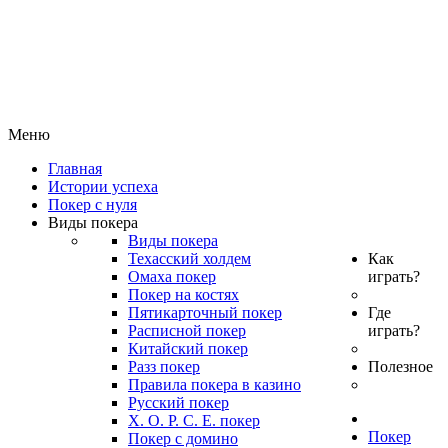
Меню
Главная
Истории успеха
Покер с нуля
Виды покера
Виды покера
Техасский холдем
Как
Омаха покер
играть?
Покер на костях
Пятикарточный покер
Где
Расписной покер
играть?
Китайский покер
Разз покер
Полезное
Правила покера в казино
Русский покер
Х. О. Р. С. Е. покер
Покер
Покер с домино