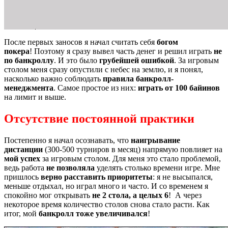
После первых заносов я начал считать себя
богом
покера
! Поэтому я сразу вывел часть денег и решил играть
не
по банкроллу
. И это было
грубейшей ошибкой
. За игровым
столом меня сразу опустили с небес на землю, и я понял,
насколько важно соблюдать
правила банкролл-
менеджмента
. Самое простое из них:
играть от 100 байинов
на лимит и выше.
Отсутствие постоянной практики
Постепенно я начал осознавать, что
наигрывание
дистанции
(300-500 турниров в месяц) напрямую повлияет на
мой успех
за игровым столом. Для меня это стало проблемой,
ведь работа
не позволяла
уделять столько времени игре. Мне
пришлось
верно расставить приоритеты
: я не высыпался,
меньше отдыхал, но играл много и часто. И со временем я
спокойно мог открывать
не 2 стола, а целых 6
! А через
некоторое время количество столов снова стало расти. Как
итог, мой
банкролл тоже увеличивался
!