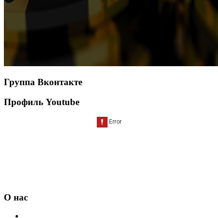
Группа Вконтакте
Профиль Youtube
О нас
О нашей школе онлайн обучения