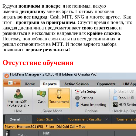
Будучи
новичком в покере
, я не понимал, какую
именно
дисциплину
мне выбрать. Поэтому пробовал
играть
во все подряд
: Cash, MTT, SNG и многое другое. Как
итог -
проигрыш за проигрышем
. Спустя время я понял, что
каждая дисциплина предусматривает
свою стратегию
, и
развиваться в нескольких направлениях
крайне сложно
.
Поэтому, попробовав свои силы на всех дисциплинах, я
решил остановиться на
МТТ
. И после верного выбора
появились
первые результаты!
Отсутствие обучения