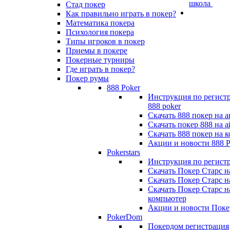
школа
Стад покер
Как правильно играть в покер?
Математика покера
Психология покера
Типы игроков в покер
Приемы в покере
Покерные турниры
Где играть в покер?
Покер румы
888 Poker
Инструкция по регист
888 poker
Скачать 888 покер на 
Скачать покер 888 на 
Скачать 888 покер на 
Акции и новости 888 P
Pokerstars
Инструкция по регист
Cкачать Покер Старс н
Скачать Покер Старс н
Скачать Покер Старс н
компьютер
Акции и новости Поке
PokerDom
Покердом регистрация