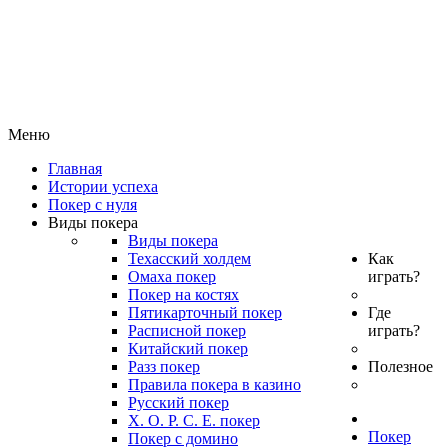
Меню
Главная
Истории успеха
Покер с нуля
Виды покера
Виды покера
Техасский холдем
Как
Омаха покер
играть?
Покер на костях
Пятикарточный покер
Где
Расписной покер
играть?
Китайский покер
Разз покер
Полезное
Правила покера в казино
Русский покер
Х. О. Р. С. Е. покер
Покер
Покер с домино