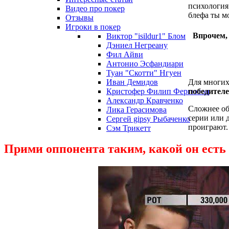
психология
Видео про покер
блефа ты м
Отзывы
Игроки в покер
Впрочем,
Виктор "isildur1" Блом
Дэниел Негреану
Фил Айви
Антонио Эсфандиари
Туан "Скотти" Нгуен
Для многи
Иван Демидов
победител
Кристофер Филип Фергюсон
Александр Кравченко
Сложнее об
Лика Герасимова
серии или 
Сергей gipsy Рыбаченко
проиграют.
Сэм Трикетт
Прими оппонента таким, какой он есть