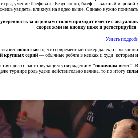
 игры, умение блефовать. Безусловно,
блеф
— важный игровой мо
ожешь увидеть, кликнув на видео выше. Однако нужно понимать,
 уверенность за игровым столом приходит вместе с актуальн
скорее жми на кнопку ниже и регистрируйс
Узнать подроб
х
станет новостью
то, что современный покер далек от роскошн
ей крупных серий
— обычные ребята в кепках и худи, которым
н
стоят дела с часто звучащим утверждением
“новичкам везет”
. 
даже турнире роль удачи действительно велика, то по итогу
силь