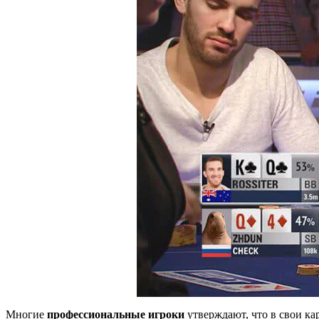
Многие
профессиональные игроки
утверждают, что в свои ка