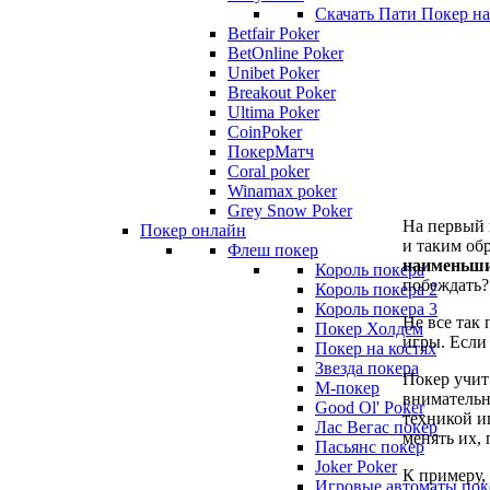
Cкачать Пати Покер н
Betfair Poker
BetOnline Poker
Unibet Poker
Breakout Poker
Ultima Poker
CoinPoker
ПокерМатч
Coral poker
Winamax poker
Grey Snow Poker
На первый 
Покер онлайн
и таким обр
Флеш покер
наименьш
Король покера
побеждать?
Король покера 2
Король покера 3
Не все так
Покер Холдем
игры. Если
Покер на костях
Звезда покера
Покер учит
М-покер
внимательн
Good Ol' Poker
техникой и
Лас Вегас покер
менять их,
Пасьянс покер
Joker Poker
К примеру,
Игровые автоматы пок