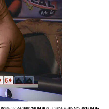
 реакцию соперников на игру: внимательно смотреть на их