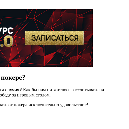
 покере?
ля случая?
Как бы нам ни хотелось рассчитывать на
беду за игровым столом.
чать от покера исключительно удовольствие!