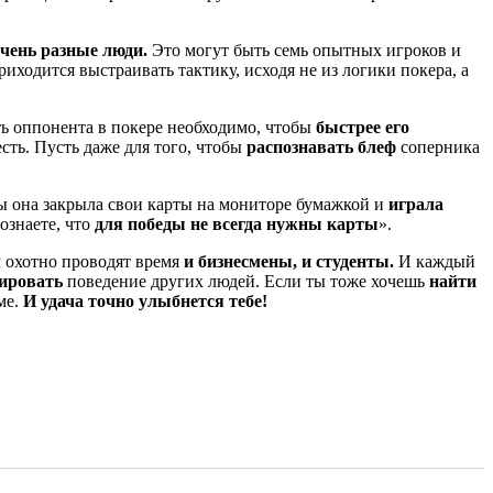
чень разные люди.
Это могут быть семь опытных игроков и
риходится выстраивать тактику, исходя не из логики покера, а
ть оппонента в покере необходимо, чтобы
быстрее его
сть. Пусть даже для того, чтобы
распознавать блеф
соперника
ры она закрыла свои карты на мониторе бумажкой и
играла
ознаете, что
для победы не всегда нужны карты
».
м охотно проводят время
и бизнесмены, и студенты.
И каждый
ировать
поведение других людей. Если ты тоже хочешь
найти
ме.
И удача точно улыбнется тебе!