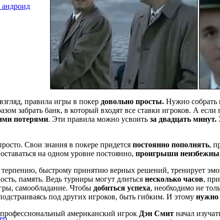
а андроид
взгляд, правила игры в покер
довольно просты.
Нужно собрать
азом забрать банк, в который входят все ставки игроков. А если 
ими потерями
. Эти правила можно усвоить
за двадцать минут.
 просто. Свои знания в покере придется
постоянно пополнять
, 
 оставаться на одном уровне постоянно,
проигрыши неизбежны
 терпению, быстрому принятию верных решений, тренирует эм
ость, память. Ведь турниры могут длиться
несколько часов
, пр
гры, самообладание. Чтобы
добиться успеха
, необходимо не тол
 подстраиваясь под других игроков, быть гибким. И этому
нужно
 профессиональный американский игрок
Дэн Смит
начал изучат
ер