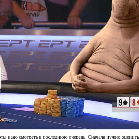
рты надо смотреть в последнюю очередь. Сначала нужно оценить