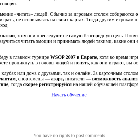
говорят.
мение «читать» людей. Обычно за игровым столом собираются
о
 играть, не основываясь на своих картах. Тогда другим игрокам п
ход.
эмпатии
, хотя они преследуют не самую благородную цель. Поня
аучиться читать эмоции и принимать людей такими, какие они е
беду в главном турнире
WSOP 2007 в Европе
, хотя во время иг
жете проникнуть в головы людей и понять, как они играют, вы ос
 клубах или дома с друзьями, так и онлайн. За карточным столо
алантам
, спортсмены —
азарт,
писатели —
возможность анализ
твие
, тогда
скорее регистрируйся
на нашей обучающей платфор
Начать обучение
You have no rights to post comments