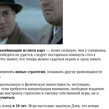
комбинацию из пяти карт
— более сильную, чем у соперника,
победить не удастся, следует постараться покинуть стол
с
Это значит, что теперь можно садиться играть и сразу начать
применять
новые стратегии
, осваивать другие разновидности
.
оциональную и физическую выносливость, интуицию,
и этом требуются концентрация внимания, свободное владение
ько выстроить стратегию и тактику собственной игры, но и
 учиться
.
ь покер
в 16 лет
. Игра настолько зацепила Дэна, что вскоре