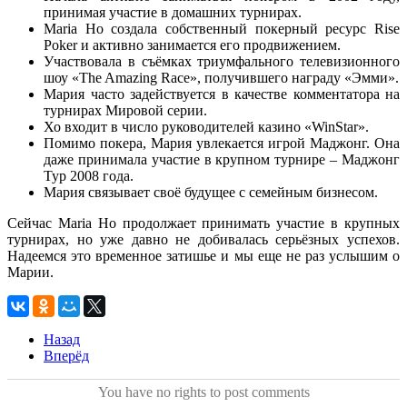
принимая участие в домашних турнирах.
Maria Ho создала собственный покерный ресурс Rise
Poker и активно занимается его продвижением.
Участвовала в съёмках триумфального телевизионного
шоу «The Amazing Race», получившего награду «Эмми».
Мария часто задействуется в качестве комментатора на
турнирах Мировой серии.
Хо входит в число руководителей казино «WinStar».
Помимо покера, Мария увлекается игрой Маджонг. Она
даже принимала участие в крупном турнире – Маджонг
Тур 2008 года.
Мария связывает своё будущее с семейным бизнесом.
Сейчас Maria Ho продолжает принимать участие в крупных
турнирах, но уже давно не добивалась серьёзных успехов.
Надеемся это временное затишье и мы еще не раз услышим о
Марии.
Назад
Вперёд
You have no rights to post comments