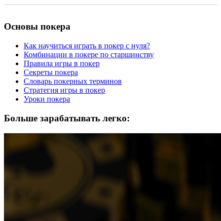
Основы покера
Как научиться играть в покер с нуля?
Комбинации в покере по старшинству
Правила игры в покер
Секреты покера
Словарь покерных терминов
Стратегия игры в покер
Уроки покера
Больше зарабатывать легко: