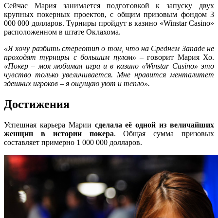
Сейчас Мария занимается подготовкой к запуску двух
крупных покерных проектов, с общим призовым фондом 3
000 000 долларов. Турниры пройдут в казино «Winstar Casino»
расположенном в штате Оклахома.
«Я хочу разбить стереотип о том, что на Среднем Западе не
проходят турниры с большим пулом»
– говорит Мария Хо.
«Покер – моя любимая игра и в казино «Winstar Casino» это
чувство только увеличивается. Мне нравится менталитет
здешних игроков – я ощущаю уют и тепло».
Достижения
Успешная карьера Марии
сделала её одной из величайших
женщин в истории покера
. Общая сумма призовых
составляет примерно 1 000 000 долларов.