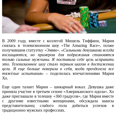
В 2009 году, вместе с коллегой Мишель Тиффани, Мария
снялась в телевизионном шоу «The Amazing Race», позже
получившим статуэтку «Эмми».
«Сильными девушками всегда
восхищаются, но примером для подражания становятся
только сильные мужчины. Я поставила себе цель исправить
это. Телевизионное шоу стало первым шагом в достижении
цели. Я еще больше поверила в себя, когда преодолела все
тяжёлые испытания»
– поделилась впечатлениями Мария
Хо.
Еще один талант Марии – шикарный вокал. Девушка даже
приняла участие в третьем сезоне «Американского идола». Хо
даже приглашали в телешоу «360 градусов», где Мария вместе
с другими известными женщинами, обсуждала шансы
представительниц слабого пола добиться успехов в
традиционно мужских профессиях.