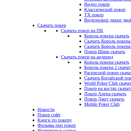
Видео покер
Классический покер
ТХ покер
Видеопокер дикие дво
Скачать покер
Скачать покер на ПК
Король покера скачать
Скачать Король покера
Скачать Король покера
Покер Шарк скачать
Скачать покер на андроид
Король покера скачать
Король покера 2 скачат
Расписной покер скача
Скачать Китайский пок
World Poker Club скача
Покер на костях скачат
Покер Арена скачать
Покер Джет скачать
Mobile Poker Club
Новости
Покер софт
Книги по покеру
Фильмы про покер
Интересные статьи