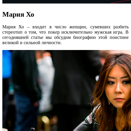
Мария Хо
Мария Хо – входит в число женщин, сумевших разбить
стереотип о том, что покер исключительно мужская игра. В
сегодняшней статье мы обсудим биографию этой поистине
великой и сильной личности.