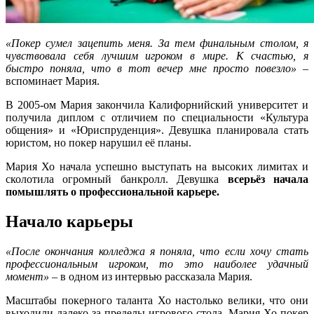
«Покер сумел зацепить меня. За тем финальным столом, я
чувствовала себя лучшим игроком в мире. К счастью, я
быстро поняла, что в тот вечер мне просто повезло»
–
вспоминает Мария.
В 2005-ом Мария закончила Калифорнийский университет и
получила диплом с отличием по специальности «Культура
общения» и «Юриспруденция». Девушка планировала стать
юристом, но покер нарушил её планы.
Мария Хо начала успешно выступать на высоких лимитах и
сколотила огромный банкролл. Девушка
всерьёз начала
помышлять о профессиональной карьере.
Начало карьеры
«После окончания колледжа я поняла, что если хочу стать
профессиональным игроком, то это наиболее удачный
момент»
– в одном из интервью рассказала Мария.
Масштабы покерного таланта Хо настолько велики, что они
выходили далеко за пределы игрового стола. Мария Хо покер