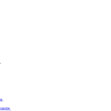
?
ла
покере