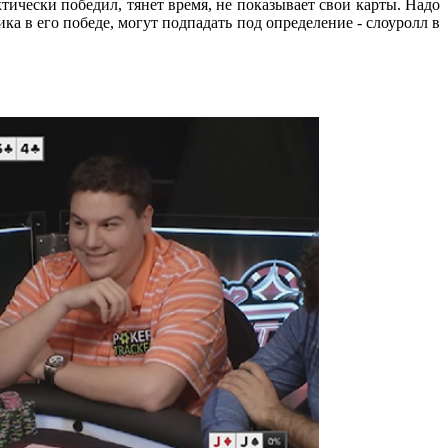
ктически победил, тянет время, не показывает свои карты. Надо
а в его победе, могут подпадать под определение - слоуролл в