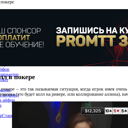
 покере
рации на
андроид
айфон
компьютер
лл в покере
oker
 покере – это так называемая ситуация, когда игрок имея оче
рации
ивника (это будет колл на ривере, или коллирование аллина), на
а андроид
а айфон
а
рСтарс