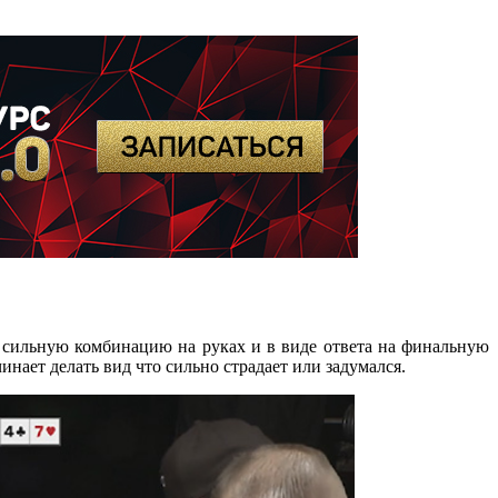
нь сильную комбинацию на руках и в виде ответа на финальную
чинает делать вид что сильно страдает или задумался.