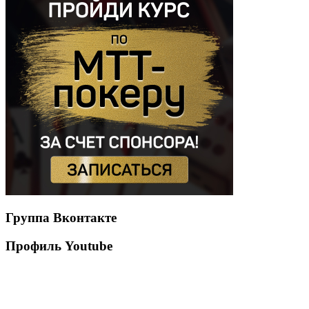
Группа Вконтакте
Профиль Youtube