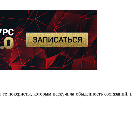
те покеристы, которым наскучила обыденность состязаний, и