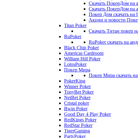
Скачать ПокерДом на 
Скачать ПокерДом на 
Покер Дом скачать на
Акции и новости Пок
Titan Poker
Скачать Титан покер н
RuPoker
RuPoker скачать на ан
Black Chip Poker
Americas Cardroom
William Hill Poker
LotosPoker
Покер Мира
Покер Мира скачать на
PokerKing
Winner Poker
TonyBet Poker
NetBet Poker
Cristal poker
Bwin Poker
Good Day 4 Play Poker
RedKings Poker
RedStar Poker
TigerGaming
PartyPoker