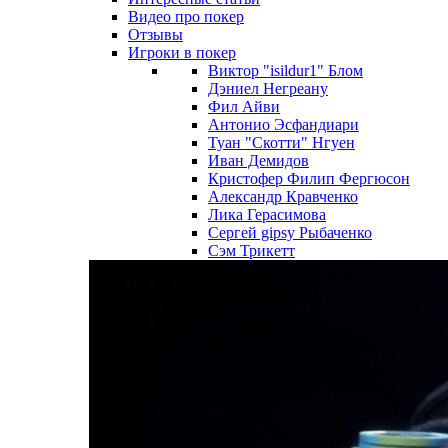
Видео про покер
Отзывы
Игроки в покер
Виктор "isildur1" Блом
Дэниел Негреану
Фил Айви
Антонио Эсфандиари
Туан "Скотти" Нгуен
Иван Демидов
Кристофер Филип Фергюсон
Александр Кравченко
Лика Герасимова
Сергей gipsy Рыбаченко
Сэм Трикетт