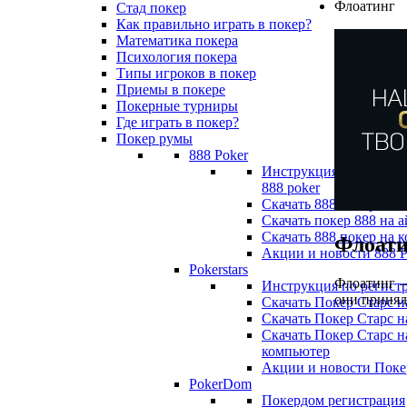
Флоатинг
Стад покер
Как правильно играть в покер?
Математика покера
Психология покера
Типы игроков в покер
Приемы в покере
Покерные турниры
Где играть в покер?
Покер румы
888 Poker
Инструкция по регист
888 poker
Скачать 888 покер на 
Скачать покер 888 на 
Скачать 888 покер на 
Флоат
Акции и новости 888 P
Pokerstars
Флоатинг –
Инструкция по регист
они принял
Cкачать Покер Старс н
Скачать Покер Старс н
Скачать Покер Старс н
компьютер
Акции и новости Поке
PokerDom
Покердом регистрация