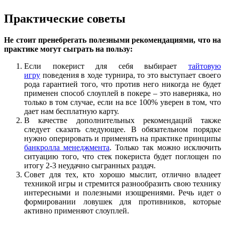
Практические советы
Не стоит пренебрегать полезными рекомендациями, что на
практике могут сыграть на пользу:
Если покерист для себя выбирает
тайтовую
игру
поведения в ходе турнира, то это выступает своего
рода гарантией того, что против него никогда не будет
применен способ слоуплей в покере – это наверняка, но
только в том случае, если на все 100% уверен в том, что
дает нам бесплатную карту.
В качестве дополнительных рекомендаций также
следует сказать следующее. В обязательном порядке
нужно оперировать и применять на практике принципы
банкролла менеджмента
. Только так можно исключить
ситуацию того, что стек покериста будет поглощен по
итогу 2-3 неудачно сыгранных раздач.
Совет для тех, кто хорошо мыслит, отлично владеет
техникой игры и стремится разнообразить свою технику
интересными и полезными изощрениями. Речь идет о
формировании ловушек для противников, которые
активно применяют слоуплей.