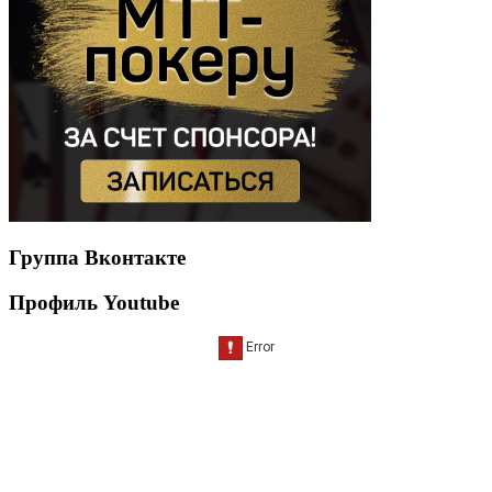
Группа Вконтакте
Профиль Youtube