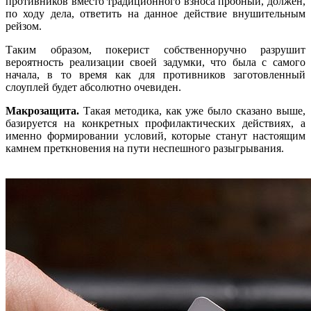
противников вместо традиционного взноса пробный, должен,
по ходу дела, ответить на данное действие внушительным
рейзом.
Таким образом, покерист собственноручно разрушит
вероятность реализации своей задумки, что была с самого
начала, в то время как для противников заготовленный
слоуплей будет абсолютно очевиден.
Макрозащита.
Такая методика, как уже было сказано выше,
базируется на конкретных профилактических действиях, а
именно формировании условий, которые станут настоящим
камнем преткновения на пути неспешного разыгрывания.