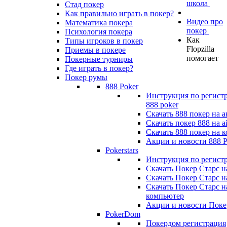
школа
Стад покер
Как правильно играть в покер?
Видео про
Математика покера
покер
Психология покера
Как
Типы игроков в покер
Flopzilla
Приемы в покере
помогает
Покерные турниры
Где играть в покер?
Покер румы
888 Poker
Инструкция по регист
888 poker
Скачать 888 покер на 
Скачать покер 888 на 
Скачать 888 покер на 
Акции и новости 888 P
Pokerstars
Инструкция по регист
Cкачать Покер Старс н
Скачать Покер Старс н
Скачать Покер Старс н
компьютер
Акции и новости Поке
PokerDom
Покердом регистрация