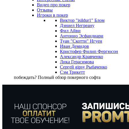
Видео про покер
Отзывы
Игроки в покер
Виктор "isildur1" Блом
Дэниел Негреану
Фил Айви
Антонио Эсфандиари
Туан "Скотти" Нгуен
Иван Демидов
Кристофер Филип Фергюсон
Александр Кравченко
Лика Герасимова
Сергей gipsy Рыбаченко
Сэм Трикетт
побеждать? Полный обзор покерного софта