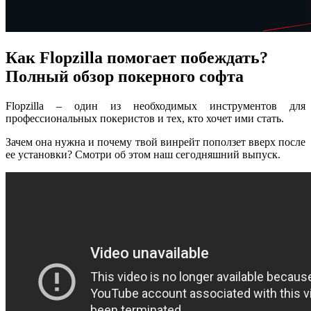
Как Flopzilla помогает побеждать?
Полный обзор покерного софта
Flopzilla – один из необходимых инструментов для
профессиональных покеристов и тех, кто хочет ими стать.
Зачем она нужна и почему твой винрейт поползет вверх после
ее установки? Смотри об этом наш сегодняшний выпуск.