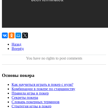
Назад
Вперёд
You have no rights to post comments
Основы покера
Как научиться играть в покер с нуля?
Комбинации в покере по старшинству
Правила игры в покер
Секреты покера
Словарь покерных терминов
Стратегия игры в покер