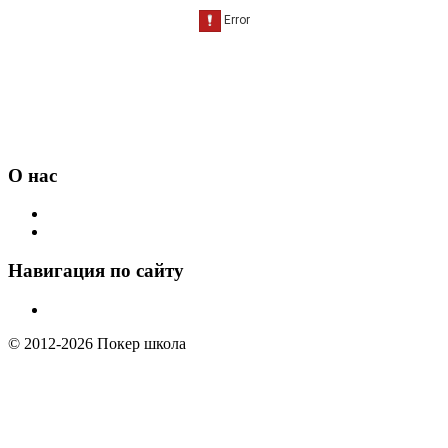
О нас
О нашей школе онлайн обучения
Контакты для связи с нами
Навигация по сайту
Карта сайта
© 2012-2026 Покер школа