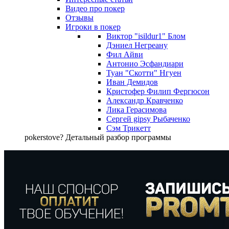
Видео про покер
Отзывы
Игроки в покер
Виктор "isildur1" Блом
Дэниел Негреану
Фил Айви
Антонио Эсфандиари
Туан "Скотти" Нгуен
Иван Демидов
Кристофер Филип Фергюсон
Александр Кравченко
Лика Герасимова
Сергей gipsy Рыбаченко
Сэм Трикетт
pokerstove? Детальный разбор программы