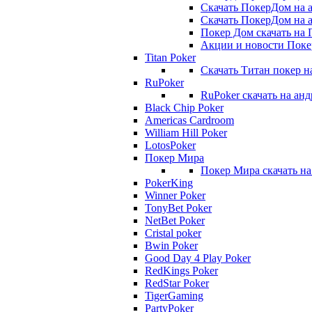
Скачать ПокерДом на 
Скачать ПокерДом на 
Покер Дом скачать на
Акции и новости Пок
Titan Poker
Скачать Титан покер н
RuPoker
RuPoker скачать на ан
Black Chip Poker
Americas Cardroom
William Hill Poker
LotosPoker
Покер Мира
Покер Мира скачать на
PokerKing
Winner Poker
TonyBet Poker
NetBet Poker
Cristal poker
Bwin Poker
Good Day 4 Play Poker
RedKings Poker
RedStar Poker
TigerGaming
PartyPoker