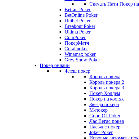
Cкачать Пати Покер н
Betfair Poker
BetOnline Poker
Unibet Poker
Breakout Poker
Ultima Poker
CoinPoker
ПокерМатч
Coral poker
Winamax poker
Grey Snow Poker
Покер онлайн
Флеш покер
Король покера
Король покера 2
Король покера 3
Покер Холдем
Покер на костях
Звезда покера
М-покер
Good Ol' Poker
Лас Вегас покер
Пасьянс покер
Joker Poker
Игровые автоматы пок