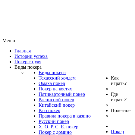
Меню
Главная
Истории успеха
Покер с нуля
Виды покера
Виды покера
Техасский холдем
Как
Омаха покер
играть?
Покер на костях
Пятикарточный покер
Где
Расписной покер
играть?
Китайский покер
Разз покер
Полезное
Правила покера в казино
Русский покер
Х. О. Р. С. Е. покер
Покер
Покер с домино