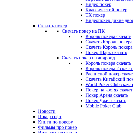
Видео покер
Классический покер
ТХ покер
Видеопокер дикие дво
Скачать покер
Скачать покер на ПК
Король покера скачать
Скачать Король покера
Скачать Король покера
Покер Шарк скачать
Скачать покер на андроид
Король покера скачать
Король покера 2 скачат
Расписной покер скача
Скачать Китайский пок
World Poker Club скача
Покер на костях скачат
Покер Арена скачать
Покер Джет скачать
Mobile Poker Club
Новости
Покер софт
Книги по покеру
Фильмы про покер
Интересные статьи