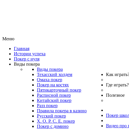
Меню
Главная
Истории успеха
Покер с нуля
Виды покера
Виды покера
Техасский холдем
Как играть
Омаха покер
Покер на костях
Где играть?
Пятикарточный покер
Расписной покер
Полезное
Китайский покер
Разз покер
Правила покера в казино
Покер шко
Русский покер
Х. О. Р. С. Е. покер
Видео про 
Покер с домино