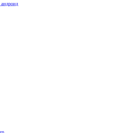
а андроид
ер