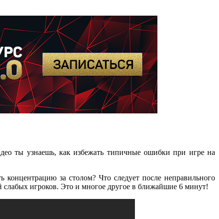
ео ты узнаешь, как избежать типичные ошибки при игре на
ь концентрацию за столом? Что следует после неправильного
й слабых игроков. Это и многое другое в ближайшие 6 минут!