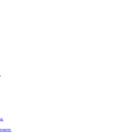
?
ла
покер