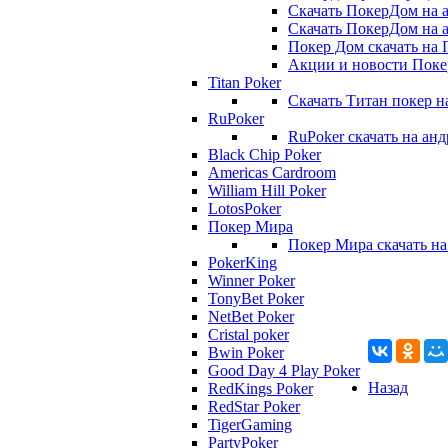
Скачать ПокерДом на 
Скачать ПокерДом на 
Покер Дом скачать на
Акции и новости Пок
Titan Poker
Скачать Титан покер н
RuPoker
RuPoker скачать на ан
Black Chip Poker
Americas Cardroom
William Hill Poker
LotosPoker
Покер Мира
Покер Мира скачать на
PokerKing
Winner Poker
TonyBet Poker
NetBet Poker
Cristal poker
Bwin Poker
Good Day 4 Play Poker
Назад
RedKings Poker
RedStar Poker
TigerGaming
PartyPoker