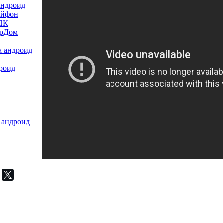
андроид
айфон
 ПК
ерДом
а андроид
дроид
 андроид