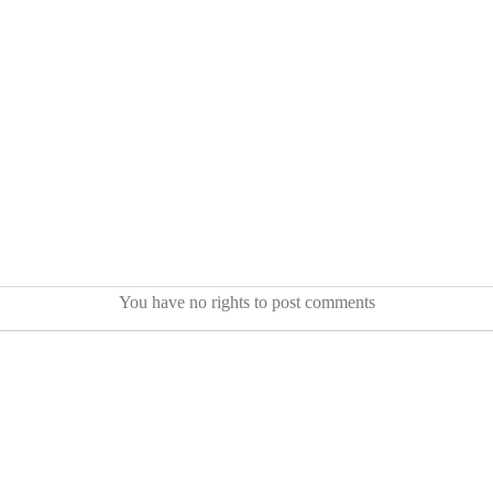
You have no rights to post comments