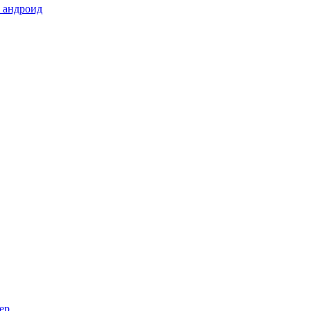
а андроид
ер