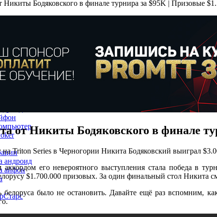
от Никиты Бодяковского в финале турнира за $95K | Призовые $1.
рации на
андроид
айфон
компьютер
ута от Никиты Бодяковского в финале тур
oker
 на Triton Series в Черногории Никита Бодяковский выиграл $3.0
рации
а андроид
аккордом его невероятного выступления стала победа в турн
а айфон
елорусу $1.700.000 призовых. За один финальный стол Никита см
а
ь белоруса было не остановить. Давайте ещё раз вспомним, к
рСтарс
го.