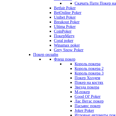
Cкачать Пати Покер н
Betfair Poker
BetOnline Poker
Unibet Poker
Breakout Poker
Ultima Poker
CoinPoker
ПокерМатч
Coral poker
Winamax poker
Grey Snow Poker
Покер онлайн
Флеш покер
Король покера
Король покера 2
Король покера 3
Покер Холдем
Покер на костях
Звезда покера
М-покер
Good Ol' Poker
Лас Вегас покер
Пасьянс покер
Joker Poker
Игровые автоматы пок