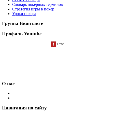
Словарь покерных терминов
Стратегия игры в покер
Уроки покера
Группа Вконтакте
Профиль Youtube
О нас
О нашей школе онлайн обучения
Контакты для связи с нами
Навигация по сайту