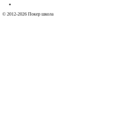
Карта сайта
© 2012-2026 Покер школа