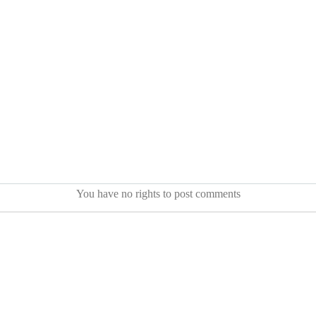
You have no rights to post comments