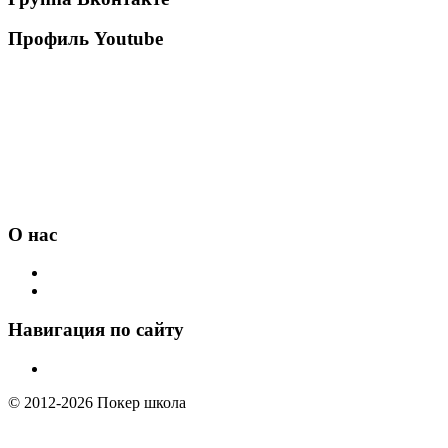
Профиль Youtube
О нас
О нашей школе онлайн обучения
Контакты для связи с нами
Навигация по сайту
Карта сайта
© 2012-2026 Покер школа