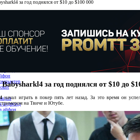
sharkl4 за год поднялся от $10 до $100 000
рации на
андроид
айфон
компьютер
Babysharkl4 за год поднялся от $10 до $1
oker
4
начал играть в покер пять лет назад. За это время он успел
рации
стримером на Твиче и Ютубе.
а андроид
а айфон
а
рСтарс