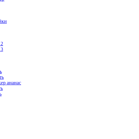
йки
 2
 3
ь
ть
ер ананас
ть
ь