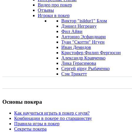
Видео про покер
Отзывы
Игроки в покер
Виктор "isildur1" Блом
Дэниел Негреану
Фил Айви
Антонио Эсфандиари
Туан "Скотти" Нгуен
Иван Демидов
Кристофер Филип Фергюсон
Александр Кравченко
Лика Герасимова
Сергей gipsy Рыбаченко
Сэм Трикетт
Основы покера
Как научиться играть в покер с нуля?
Комбинации в покере по старшинству
Правила игры в покер
Секреты покера