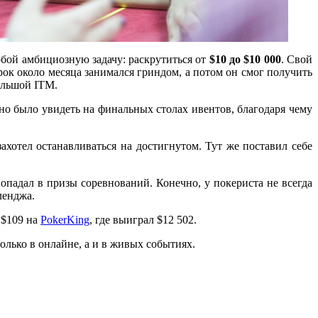
обой амбициозную задачу: раскрутиться от
$10 до $10 000
. Свой
рок около месяца занимался гриндом, а потом он смог получить
ольшой ITM.
но было увидеть на финальных столах ивентов, благодаря чему
ахотел останавливаться на достигнутом. Тут же поставил себе
опадал в призы соревнований. Конечно, у покериста не всегда
ленджа.
 $109 на
PokerKing
, где выиграл $12 502.
только в онлайне, а и в живых событиях.