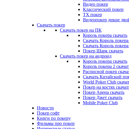
Видео покер
Классический покер
ТХ покер
Видеопокер дикие дво
Скачать покер
Скачать покер на ПК
Король покера скачать
Скачать Король покера
Скачать Король покера
Покер Шарк скачать
Скачать покер на андроид
Король покера скачать
Король покера 2 скачат
Расписной покер скача
Скачать Китайский пок
World Poker Club скача
Покер на костях скачат
Покер Арена скачать
Покер Джет скачать
Mobile Poker Club
Новости
Покер софт
Книги по покеру
Фильмы про покер
Интересные статьи