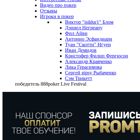
Видео про покер
Отзывы
Игроки в покер
Виктор "isildur1" Блом
Дэниел Негреану
Фил Айви
Антонио Эсфандиари
Туан "Скотти" Нгуен
Иван Демидов
Кристофер Филип Фергюсон
Александр Кравченко
Лика Герасимова
Сергей gipsy Рыбаченко
Сэм Трикетт
победитель 888poker Live Festival