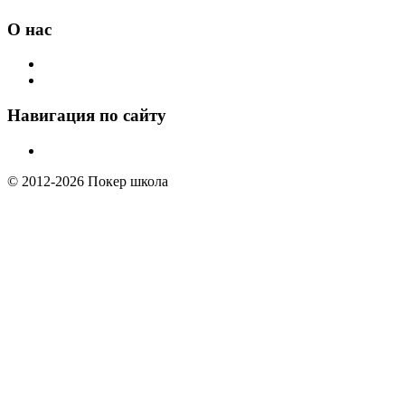
О нас
О нашей школе онлайн обучения
Контакты для связи с нами
Навигация по сайту
Карта сайта
© 2012-2026 Покер школа