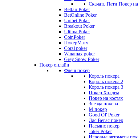
Cкачать Пати Покер н
Betfair Poker
BetOnline Poker
Unibet Poker
Breakout Poker
Ultima Poker
CoinPoker
ПокерМатч
Coral poker
Winamax poker
Grey Snow Poker
Покер онлайн
Флеш покер
Король покера
Король покера 2
Король покера 3
Покер Холдем
Покер на костях
Звезда покера
М-покер
Good Ol' Poker
Лас Вегас покер
Пасьянс покер
Joker Poker
Игровые автоматы пок