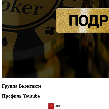
Группа Вконтакте
Профиль Youtube