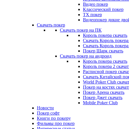
Видео покер
Классический покер
ТХ покер
Видеопокер дикие дво
Скачать покер
Скачать покер на ПК
Король покера скачать
Скачать Король покера
Скачать Король покера
Покер Шарк скачать
Скачать покер на андроид
Король покера скачать
Король покера 2 скачат
Расписной покер скача
Скачать Китайский пок
World Poker Club скача
Покер на костях скачат
Покер Арена скачать
Покер Джет скачать
Mobile Poker Club
Новости
Покер софт
Книги по покеру
Фильмы про покер
Интересные статьи