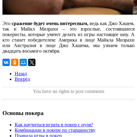
Это
сражение будет очень интересным,
ведь как Джо Хашем,
так и Майкл Мизрахи – это взрослые, состоявшиеся
покеристы, которые умеют делать из игры настоящее шоу. А
кто станет победителем: Америка в лице Майкла Мизрахи
или Австралия в лице Джо Хашема, мы узнаем только
двадцать восьмого октября.
Назад
Вперёд
You have no rights to post comments
Основы покера
Как научиться играть в покер с нуля?
Комбинации в покере по старшинству
Правила игры в покер