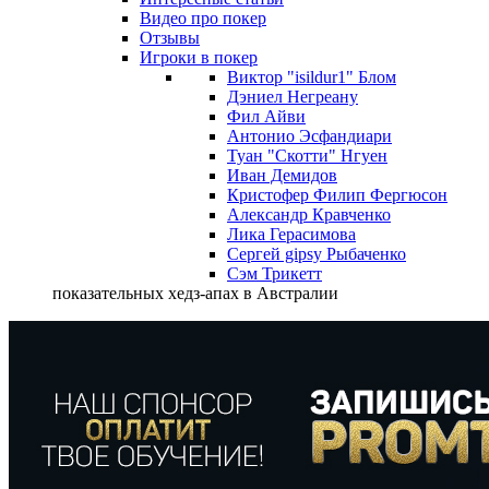
Видео про покер
Отзывы
Игроки в покер
Виктор "isildur1" Блом
Дэниел Негреану
Фил Айви
Антонио Эсфандиари
Туан "Скотти" Нгуен
Иван Демидов
Кристофер Филип Фергюсон
Александр Кравченко
Лика Герасимова
Сергей gipsy Рыбаченко
Сэм Трикетт
показательных хедз-апах в Австралии