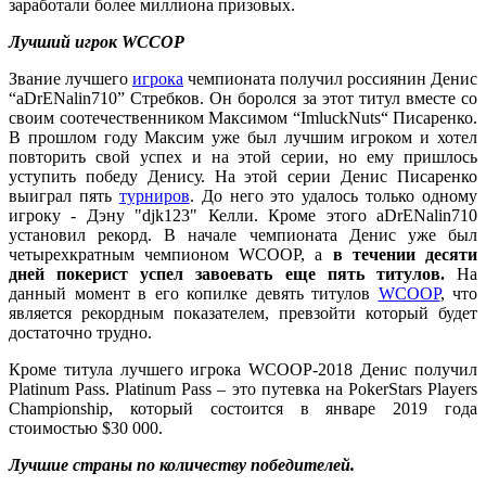
заработали более миллиона призовых.
Лучший игрок WCCOP
Звание лучшего
игрока
чемпионата получил россиянин Денис
“aDrENalin710” Стребков. Он боролся за этот титул вместе со
своим соотечественником Максимом “ImluckNuts“ Писаренко.
В прошлом году Максим уже был лучшим игроком и хотел
повторить свой успех и на этой серии, но ему пришлось
уступить победу Денису. На этой серии Денис Писаренко
выиграл пять
турниров
. До него это удалось только одному
игроку - Дэну "djk123" Келли. Кроме этого aDrENalin710
установил рекорд. В начале чемпионата Денис уже был
четырехкратным чемпионом WCOOP, а
в течении десяти
дней покерист успел завоевать еще пять титулов.
На
данный момент в его копилке девять титулов
WCOOP
, что
является рекордным показателем, превзойти который будет
достаточно трудно.
Кроме титула лучшего игрока WCOOP-2018 Денис получил
Platinum Pass. Platinum Pass – это путевка на PokerStars Players
Championship, который состоится в январе 2019 года
стоимостью $30 000.
Лучшие страны по количеству победителей.