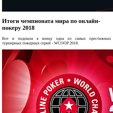
Итоги чемпионата мира по онлайн-
покеру 2018
Вот и подошла к концу одна из самых престижных
турнирных покерных серий - WCOOP 2018.