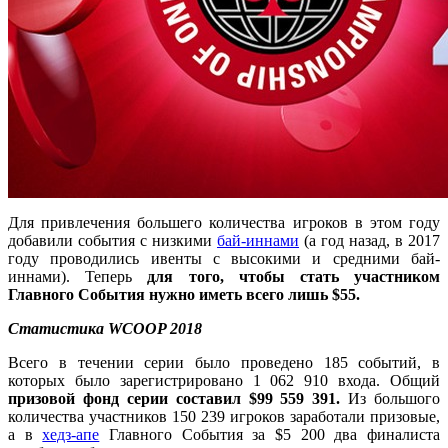
Для привлечения большего количества игроков в этом году
добавили события с низкими
бай-иннами
(а год назад, в 2017
году проводились ивенты с высокими и средними бай-
иннами). Теперь
для того, чтобы стать участником
Главного События нужно иметь всего лишь $55.
Статистика WCOOP 2018
Всего в течении серии было проведено 185 событий, в
которых было зарегистрировано 1 062 910 входа. Общий
призовой фонд серии составил $99 559 391.
Из большого
количества участников 150 239 игроков заработали призовые,
а в
хедз-апе
Главного События за $5 200 два финалиста