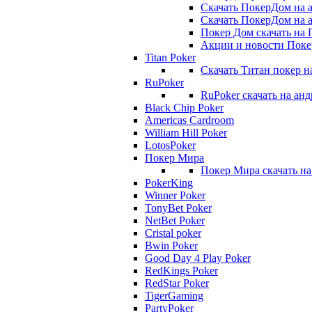
Скачать ПокерДом на 
Скачать ПокерДом на 
Покер Дом скачать на
Акции и новости Пок
Titan Poker
Скачать Титан покер н
RuPoker
RuPoker скачать на ан
Black Chip Poker
Americas Cardroom
William Hill Poker
LotosPoker
Покер Мира
Покер Мира скачать на
PokerKing
Winner Poker
TonyBet Poker
NetBet Poker
Cristal poker
Bwin Poker
Good Day 4 Play Poker
RedKings Poker
RedStar Poker
TigerGaming
PartyPoker