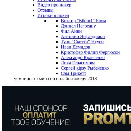
Видео про покер
Отзывы
Игроки в покер
Виктор "isildur1" Блом
Дэниел Негреану
Фил Айви
Антонио Эсфандиари
Туан "Скотти" Нгуен
Иван Демидов
Кристофер Филип Фергюсон
Александр Кравченко
Лика Герасимова
Сергей gipsy Рыбаченко
Сэм Трикетт
чемпионата мира по онлайн-покеру 2018