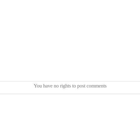
You have no rights to post comments