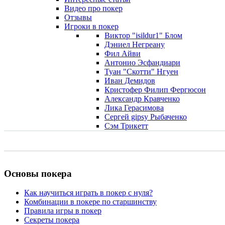
Видео про покер
Отзывы
Игроки в покер
Виктор "isildur1" Блом
Дэниел Негреану
Фил Айви
Антонио Эсфандиари
Туан "Скотти" Нгуен
Иван Демидов
Кристофер Филип Фергюсон
Александр Кравченко
Лика Герасимова
Сергей gipsy Рыбаченко
Сэм Трикетт
Основы покера
Как научиться играть в покер с нуля?
Комбинации в покере по старшинству
Правила игры в покер
Секреты покера