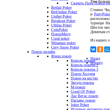
Уже больше
Cкачать Пати Покер н
Betfair Poker
Стивен Чи
BetOnline Poker
и
PartyPoke
Unibet Poker
расположи
Breakout Poker
турнире Ha
Ultima Poker
Шестое мес
CoinPoker
Девятым ст
ПокерМатч
Coral poker
Из наших с
Winamax poker
Grey Snow Poker
Покер онлайн
Флеш покер
Назад
Король покера
Вперёд
Король покера 2
Король покера 3
Покер Холдем
Покер на костях
Звезда покера
М-покер
Good Ol' Poker
Лас Вегас покер
Пасьянс покер
Joker Poker
Игровые автоматы пок