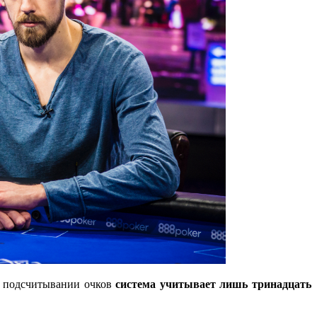
 подсчитывании очков
система учитывает лишь тринадцать