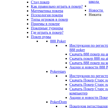
школа
Стад покер
Как правильно играть в покер?
Новости
Математика покера
Никита
Психология покера
Типы игроков в покер
Приемы в покере
Покерные турниры
Где играть в покер?
Покер румы
888 Poker
Инструкция по регист
888 poker
Скачать 888 покер на 
Скачать покер 888 на 
Скачать 888 покер на 
Акции и новости 888 P
Pokerstars
Инструкция по регист
Cкачать Покер Старс н
Скачать Покер Старс н
Скачать Покер Старс н
компьютер
Акции и новости Поке
PokerDom
Покердом регистрация