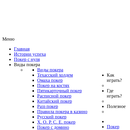
Меню
Главная
Истории успеха
Покер с нуля
Виды покера
Виды покера
Техасский холдем
Как
Омаха покер
играть?
Покер на костях
Пятикарточный покер
Где
Расписной покер
играть?
Китайский покер
Разз покер
Полезное
Правила покера в казино
Русский покер
Х. О. Р. С. Е. покер
Покер
Покер с домино