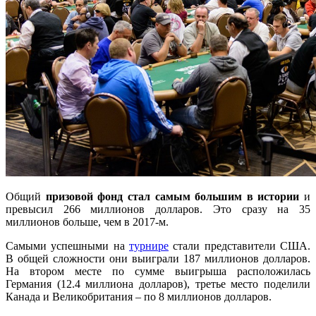
Общий
призовой фонд стал самым большим в истории
и
превысил 266 миллионов долларов. Это сразу на 35
миллионов больше, чем в 2017-м.
Самыми успешными на
турнире
стали представители США.
В общей сложности они выиграли 187 миллионов долларов.
На втором месте по сумме выигрыша расположилась
Германия (12.4 миллиона долларов), третье место поделили
Канада и Великобритания – по 8 миллионов долларов.