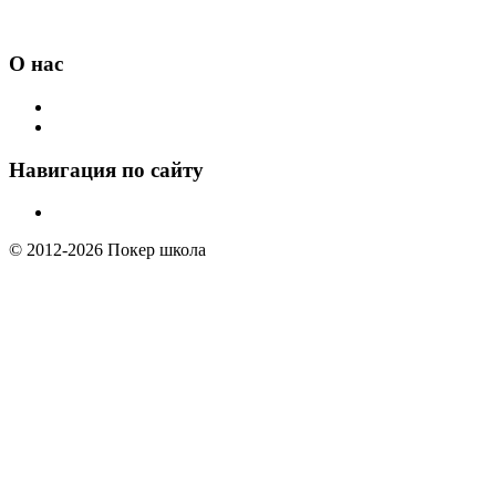
О нас
О нашей школе онлайн обучения
Контакты для связи с нами
Навигация по сайту
Карта сайта
© 2012-2026 Покер школа