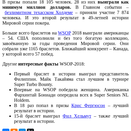
В призы попали 18 105 человек. 28 из них
выиграли как
минимум миллион долларов.
В Главном событии –
безлимитном техасском Холдеме
– приняли участие 7 874
человека. И это второй результат в 49-летней истории
Мировой серии покера.
Больше всего браслетов на
WSOP
2018 выиграли американцы
– 54. США пополнили и без того богатую коллекцию,
завоёванную за годы проведения Мировой серии. Они
собрали уже 1165 браслетов. Ближайший конкурент – Канада,
у которой всего 57 побед.
Другие
интересные факты
WSOP-2018:
Первый браслет в истории выиграл представитель
Филиппин. Майк Такайяма стал лучшим в турнире
Super Turbo Bounty.
Впервые на WSOP победила женщина. Американка
Фархинтай Бониади опередила всех в Super Seniors NL
Holdem.
В 18 раз попал в призы
Крис Фергюсон
– лучший
результат в истории.
15-й браслет выиграл
Фил Хельмут
– также лучший
результат в истории.