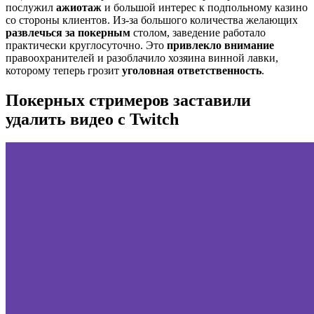
послужил
ажиотаж
и большой интерес к подпольному казино
со стороны клиентов. Из-за большого количества желающих
развлечься за покерным
столом, заведение работало
практически круглосуточно. Это
привлекло внимание
правоохранителей и разоблачило хозяина винной лавки,
которому теперь грозит
уголовная ответственность
.
Покерных стримеров заставили
удалить видео с Twitch