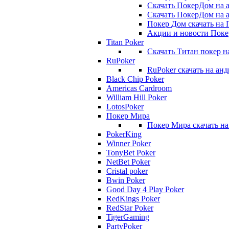
Скачать ПокерДом на 
Скачать ПокерДом на 
Покер Дом скачать на
Акции и новости Пок
Titan Poker
Скачать Титан покер н
RuPoker
RuPoker скачать на ан
Black Chip Poker
Americas Cardroom
William Hill Poker
LotosPoker
Покер Мира
Покер Мира скачать на
PokerKing
Winner Poker
TonyBet Poker
NetBet Poker
Cristal poker
Bwin Poker
Good Day 4 Play Poker
RedKings Poker
RedStar Poker
TigerGaming
PartyPoker