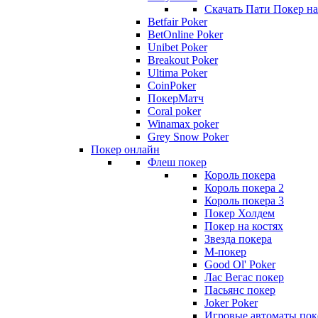
Cкачать Пати Покер н
Betfair Poker
BetOnline Poker
Unibet Poker
Breakout Poker
Ultima Poker
CoinPoker
ПокерМатч
Coral poker
Winamax poker
Grey Snow Poker
Покер онлайн
Флеш покер
Король покера
Король покера 2
Король покера 3
Покер Холдем
Покер на костях
Звезда покера
М-покер
Good Ol' Poker
Лас Вегас покер
Пасьянс покер
Joker Poker
Игровые автоматы пок