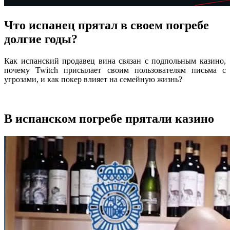
Что испанец прятал в своем погребе
долгие годы?
Как испанский продавец вина связан c подпольным казино,
почему Twitch присылает своим пользователям письма с
угрозами, и как покер влияет на семейную жизнь?
В испанском погребе прятали казино