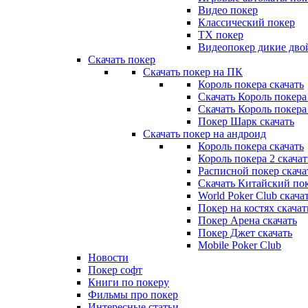
Видео покер
Классический покер
ТХ покер
Видеопокер дикие дво
Скачать покер
Скачать покер на ПК
Король покера скачать
Скачать Король покера
Скачать Король покера
Покер Шарк скачать
Скачать покер на андроид
Король покера скачать
Король покера 2 скачат
Расписной покер скача
Скачать Китайский пок
World Poker Club скача
Покер на костях скачат
Покер Арена скачать
Покер Джет скачать
Mobile Poker Club
Новости
Покер софт
Книги по покеру
Фильмы про покер
Интересные статьи