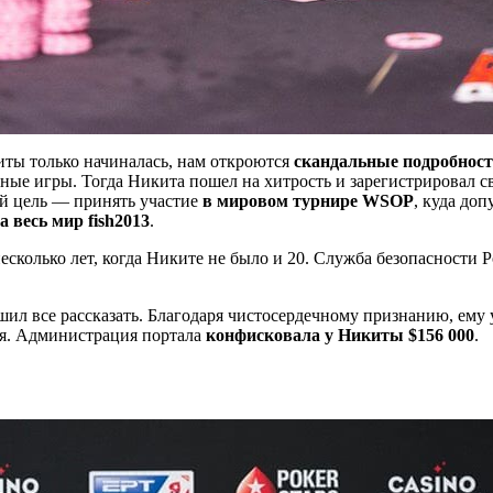
киты только начиналась, нам откроются
скандальные подробнос
тные игры. Тогда Никита пошел на хитрость и зарегистрировал с
ой цель — принять участие
в мировом турнире WSOP
, куда до
 весь мир fish2013
.
есколько лет, когда Никите не было и 20. Служба безопасности P
л все рассказать. Благодаря чистосердечному признанию, ему уд
ся. Администрация портала
конфисковала у Никиты $156 000
.