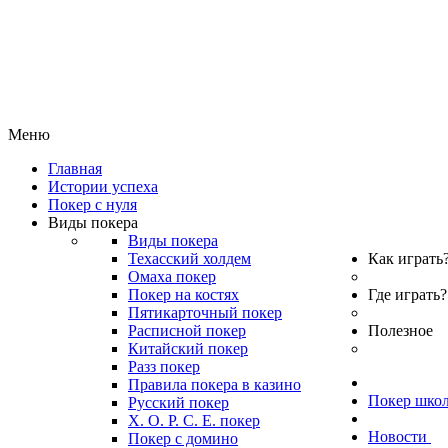
Меню
Главная
Истории успеха
Покер с нуля
Виды покера
Виды покера
Техасский холдем
Как играть
Омаха покер
Покер на костях
Где играть?
Пятикарточный покер
Расписной покер
Полезное
Китайский покер
Разз покер
Правила покера в казино
Покер шко
Русский покер
Х. О. Р. С. Е. покер
Новости
Покер с домино