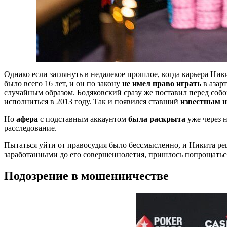
Однако если заглянуть в недалекое прошлое, когда карьера Ни
было всего 16 лет, и он по закону
не имел право играть
в азар
случайным образом. Бодяковский сразу же поставил перед соб
исполниться в 2013 году. Так и появился ставший
известным на
Но
афера
с подставным аккаунтом
была раскрыта
уже через н
расследование.
Пытаться уйти от правосудия было бессмысленно, и Никита реши
заработанными до его совершеннолетия, пришлось попрощать
Подозрение в мошенничестве