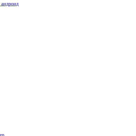
а андроид
ер