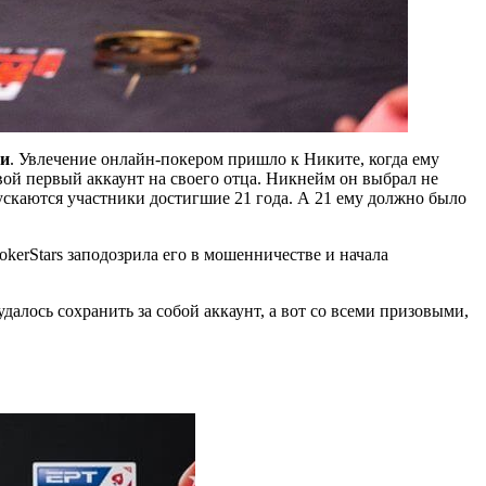
ти
. Увлечение онлайн-покером пришло к Никите, когда ему
вой первый аккаунт на своего отца. Никнейм он выбрал не
пускаются участники достигшие 21 года. А 21 ему должно было
okerStars заподозрила его в мошенничестве и начала
алось сохранить за собой аккаунт, а вот со всеми призовыми,