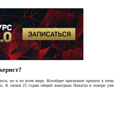
керист?
руси, но и во всем мире. Всеобщее признание пришло к нему
ми. К своим 25 годам общий выигрыш Никиты в покере уже