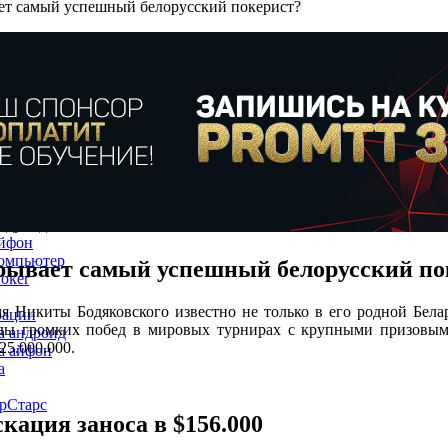
ет самый успешный белорусский покерист?
рации на
андроид
айфон
компьютер
рывает самый успешный белорусский по
oker
я Никиты Бодяковского известно не только в его родной Бела
рации
еды громких побед в мировых турнирах с крупными призовы
а андроид
25.000.000.
а айфон
а
рСтарс
кация заноса в $156.000