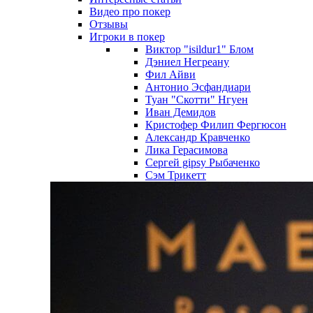
Видео про покер
Отзывы
Игроки в покер
Виктор "isildur1" Блом
Дэниел Негреану
Фил Айви
Антонио Эсфандиари
Туан "Скотти" Нгуен
Иван Демидов
Кристофер Филип Фергюсон
Александр Кравченко
Лика Герасимова
Сергей gipsy Рыбаченко
Сэм Трикетт