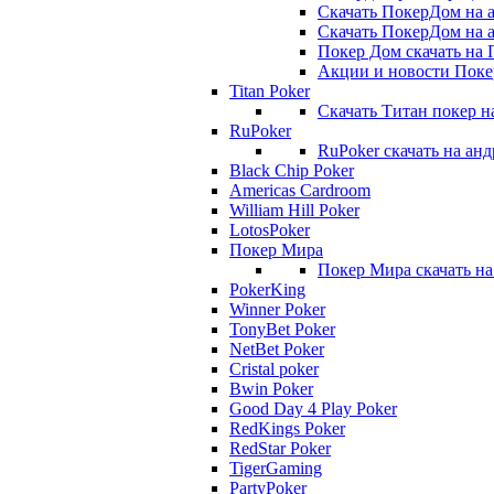
Скачать ПокерДом на 
Скачать ПокерДом на 
Покер Дом скачать на
Акции и новости Пок
Titan Poker
Скачать Титан покер н
RuPoker
RuPoker скачать на ан
Black Chip Poker
Americas Cardroom
William Hill Poker
LotosPoker
Покер Мира
Покер Мира скачать на
PokerKing
Winner Poker
TonyBet Poker
NetBet Poker
Cristal poker
Bwin Poker
Good Day 4 Play Poker
RedKings Poker
RedStar Poker
TigerGaming
PartyPoker