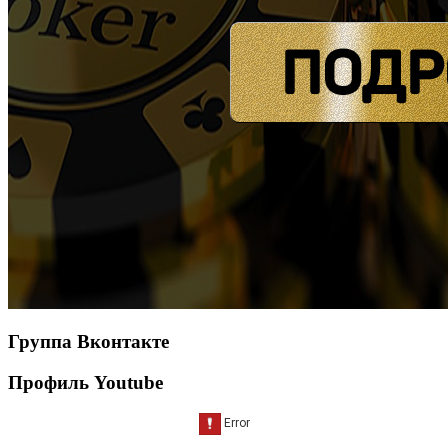
Группа Вконтакте
Профиль Youtube