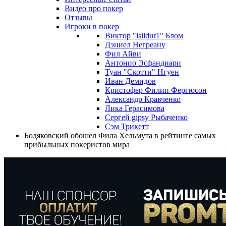
Видео про покер
Отзывы
Игроки в покер
Виктор "isildur1" Блом
Дэниел Негреану
Фил Айви
Антонио Эсфандиари
Туан "Скотти" Нгуен
Иван Демидов
Кристофер Филип Фергюсон
Александр Кравченко
Лика Герасимова
Сергей gipsy Рыбаченко
Сэм Трикетт
Бодяковский обошел Фила Хельмута в рейтинге самых
прибыльных покеристов мира