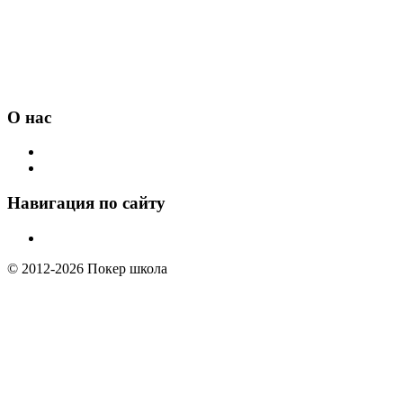
О нас
О нашей школе онлайн обучения
Контакты для связи с нами
Навигация по сайту
Карта сайта
© 2012-2026 Покер школа