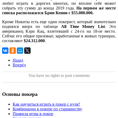
любит играть в дорогих ивентах, он вполне себе может
собрать эту сумму до конца 2019 года.
На первом же месте
списка расположился Брин Кенни с $55.000.000.
Кроме Никиты есть еще один покерист, который значительно
поднялся вверх по таблице
All Time Money List
. Это
американец Кэри Кац, взлетевший с 24-го на 18-ое место.
Сейчас его общие призовые, заработанные в живых турнирах,
составляют
$24.312.000
.
Назад
Вперёд
You have no rights to post comments
Основы покера
Как научиться играть в покер с нуля?
Комбинации в покере по старшинству
Правила игры в покер