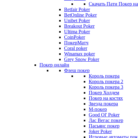
Cкачать Пати Покер н
Betfair Poker
BetOnline Poker
Unibet Poker
Breakout Poker
Ultima Poker
CoinPoker
ПокерМатч
Coral poker
Winamax poker
Grey Snow Poker
Покер онлайн
Флеш покер
Король покера
Король покера 2
Король покера 3
Покер Холдем
Покер на костях
Звезда покера
М-покер
Good Ol' Poker
Лас Вегас покер
Пасьянс покер
Joker Poker
Игровые автоматы пок