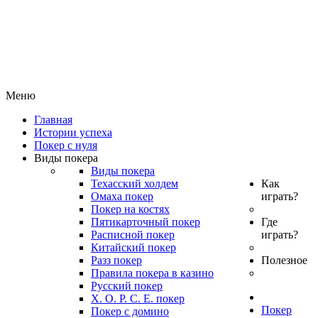
Меню
Главная
Истории успеха
Покер с нуля
Виды покера
Виды покера
Техасский холдем
Как
Омаха покер
играть?
Покер на костях
Пятикарточный покер
Где
Расписной покер
играть?
Китайский покер
Разз покер
Полезное
Правила покера в казино
Русский покер
Х. О. Р. С. Е. покер
Покер
Покер с домино