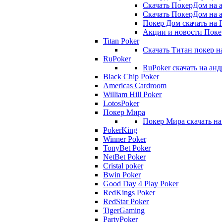
Скачать ПокерДом на 
Скачать ПокерДом на 
Покер Дом скачать на
Акции и новости Пок
Titan Poker
Скачать Титан покер н
RuPoker
RuPoker скачать на ан
Black Chip Poker
Americas Cardroom
William Hill Poker
LotosPoker
Покер Мира
Покер Мира скачать на
PokerKing
Winner Poker
TonyBet Poker
NetBet Poker
Cristal poker
Bwin Poker
Good Day 4 Play Poker
RedKings Poker
RedStar Poker
TigerGaming
PartyPoker