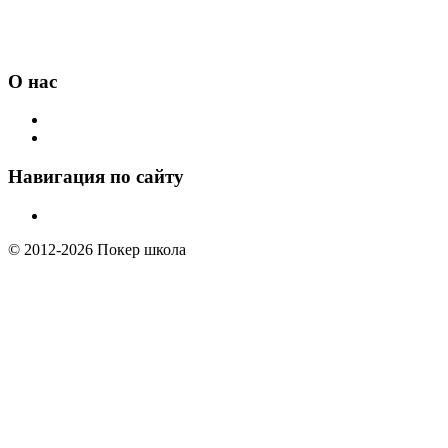
О нас
О нашей школе онлайн обучения
Контакты для связи с нами
Навигация по сайту
Карта сайта
© 2012-2026 Покер школа