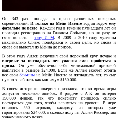
Он 343 раза попадал в призы различных покерных
соревнований.
И только на Мейн Ивенте год за годом ему
фатально не везло
. Каждый год в течение пятнадцати лет он
проходил регистрацию на Главном Событии, но ни разу не
смог попасть в
зону ИТМ
. В 2009 и 2010 году мужчина
максимально близко подобрался к своей цели, но снова и
снова он вылетал из Мейна до призов.
В этом году Аллен разрушил свой порочный круг неудач и
впервые за пятнадцать лет участия
смог пробиться в
призы
. Он уже обеспечил себя минимальной призовой
выплатой в размере $24.000. Если же Аллен захочет отбить
все свои
бай-ины
на Мейн Ивенте за пятнадцать лет, то ему
нужно заработать как минимум $150.000.
В своем интервью покерист признался, что во время игры
допустил несколько ошибок. В раздаче с А-К он потерял
150.000 фишек, так что покеристу пришлось сильно
постараться для того, чтобы вернуться на уровень. В игре
осталось 550 игроков, каждому из которых уже
гарантированы $24.000, а сколько получит Аллен Кесслер, мы
узнаем немного позже.