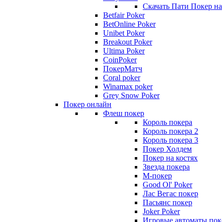
Cкачать Пати Покер н
Betfair Poker
BetOnline Poker
Unibet Poker
Breakout Poker
Ultima Poker
CoinPoker
ПокерМатч
Coral poker
Winamax poker
Grey Snow Poker
Покер онлайн
Флеш покер
Король покера
Король покера 2
Король покера 3
Покер Холдем
Покер на костях
Звезда покера
М-покер
Good Ol' Poker
Лас Вегас покер
Пасьянс покер
Joker Poker
Игровые автоматы пок