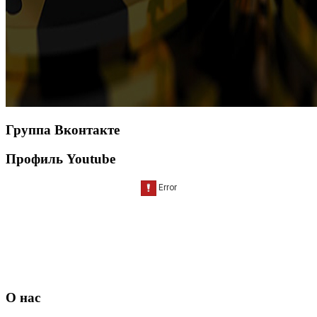
Группа Вконтакте
Профиль Youtube
О нас