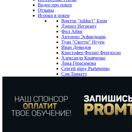
Видео про покер
Отзывы
Игроки в покер
Виктор "isildur1" Блом
Дэниел Негреану
Фил Айви
Антонио Эсфандиари
Туан "Скотти" Нгуен
Иван Демидов
Кристофер Филип Фергюсон
Александр Кравченко
Лика Герасимова
Сергей gipsy Рыбаченко
Сэм Трикетт