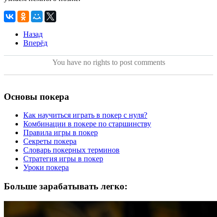
Назад
Вперёд
You have no rights to post comments
Основы покера
Как научиться играть в покер с нуля?
Комбинации в покере по старшинству
Правила игры в покер
Секреты покера
Словарь покерных терминов
Стратегия игры в покер
Уроки покера
Больше зарабатывать легко: