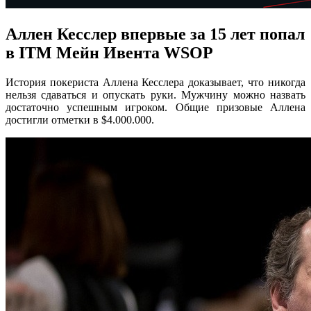
Аллен Кесслер впервые за 15 лет попал
в ITM Мейн Ивента WSOP
История покериста Аллена Кесслера доказывает, что никогда
нельзя сдаваться и опускать руки. Мужчину можно назвать
достаточно успешным игроком. Общие призовые Аллена
достигли отметки в $4.000.000.