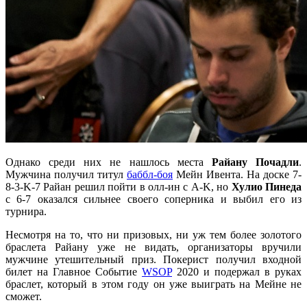
Однако среди них не нашлось места
Райану Почадли
.
Мужчина получил титул
баббл-боя
Мейн Ивента. На доске 7-
8-3-K-7 Райан решил пойти в олл-ин с А-K, но
Хулио Пинеда
с 6-7 оказался сильнее своего соперника и выбил его из
турнира.
Несмотря на то, что ни призовых, ни уж тем более золотого
браслета Райану уже не видать, организаторы вручили
мужчине утешительный приз. Покерист получил входной
билет на Главное Событие
WSOP
2020 и подержал в руках
браслет, который в этом году он уже выиграть на Мейне не
сможет.