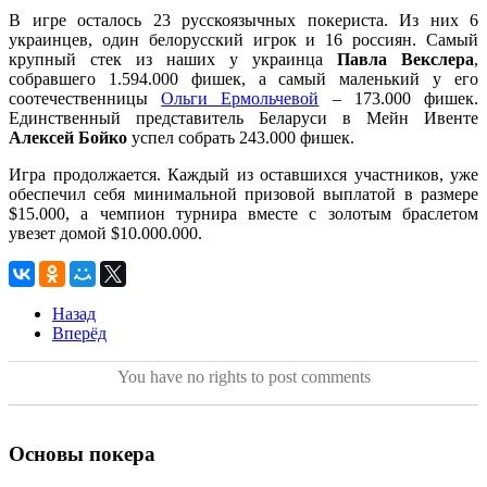
В игре осталось 23 русскоязычных покериста. Из них 6
украинцев, один белорусский игрок и 16 россиян. Самый
крупный стек из наших у украинца
Павла Векслера
,
собравшего 1.594.000 фишек, а самый маленький у его
соотечественницы
Ольги Ермольчевой
– 173.000 фишек.
Единственный представитель Беларуси в Мейн Ивенте
Алексей Бойко
успел собрать 243.000 фишек.
Игра продолжается. Каждый из оставшихся участников, уже
обеспечил себя минимальной призовой выплатой в размере
$15.000, а чемпион турнира вместе с золотым браслетом
увезет домой $10.000.000.
Назад
Вперёд
You have no rights to post comments
Основы покера