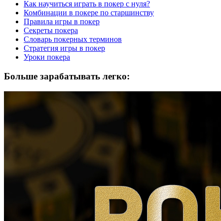
Как научиться играть в покер с нуля?
Комбинации в покере по старшинству
Правила игры в покер
Секреты покера
Словарь покерных терминов
Стратегия игры в покер
Уроки покера
Больше зарабатывать легко: