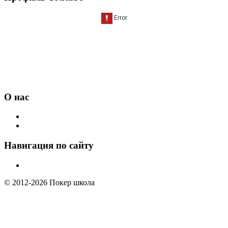
О нас
О нашей школе онлайн обучения
Контакты для связи с нами
Навигация по сайту
Карта сайта
© 2012-2026 Покер школа