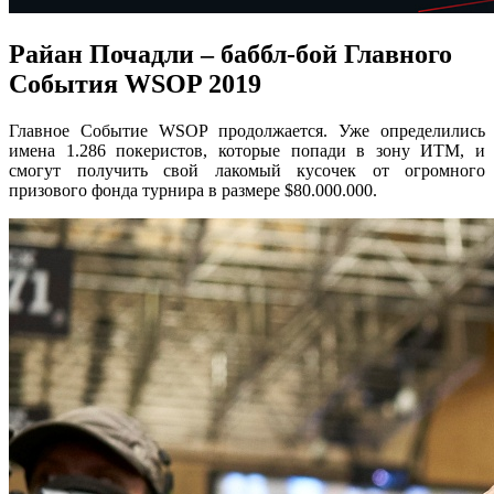
Райан Почадли – баббл-бой Главного
События WSOP 2019
Главное Событие WSOP продолжается. Уже определились
имена 1.286 покеристов, которые попади в зону ИТМ, и
смогут получить свой лакомый кусочек от огромного
призового фонда турнира в размере $80.000.000.