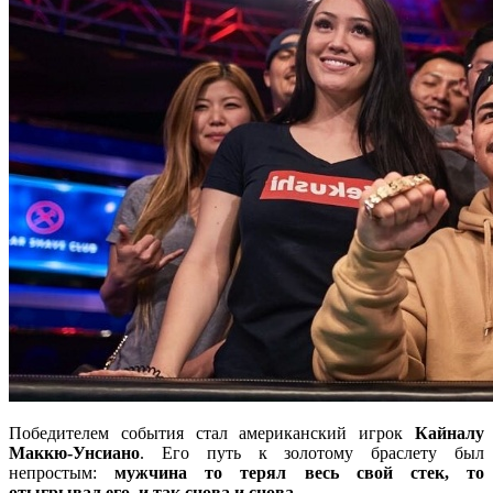
Победителем события стал американский игрок
Кайналу
Маккю-Унсиано
. Его путь к золотому браслету был
непростым:
мужчина то терял весь свой стек, то
отыгрывал его, и так снова и снова.