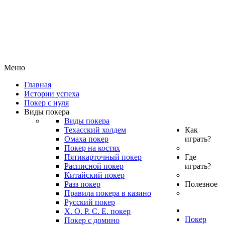
Меню
Главная
Истории успеха
Покер с нуля
Виды покера
Виды покера
Техасский холдем
Как
Омаха покер
играть?
Покер на костях
Пятикарточный покер
Где
Расписной покер
играть?
Китайский покер
Разз покер
Полезное
Правила покера в казино
Русский покер
Х. О. Р. С. Е. покер
Покер
Покер с домино