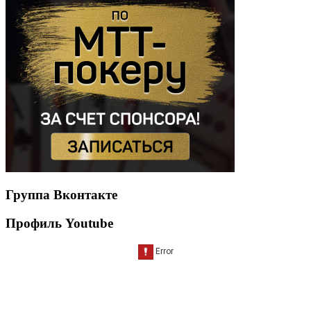
Группа Вконтакте
Профиль Youtube