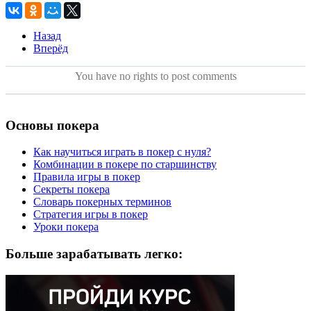
Назад
Вперёд
You have no rights to post comments
Основы покера
Как научиться играть в покер с нуля?
Комбинации в покере по старшинству
Правила игры в покер
Секреты покера
Словарь покерных терминов
Стратегия игры в покер
Уроки покера
Больше зарабатывать легко: