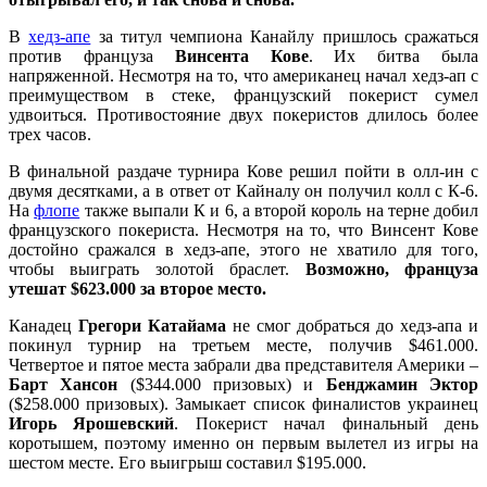
В
хедз-апе
за титул чемпиона Канайлу пришлось сражаться
против француза
Винсента Кове
. Их битва была
напряженной. Несмотря на то, что американец начал хедз-ап с
преимуществом в стеке, французский покерист сумел
удвоиться. Противостояние двух покеристов длилось более
трех часов.
В финальной раздаче турнира Кове решил пойти в олл-ин с
двумя десятками, а в ответ от Кайналу он получил колл с К-6.
На
флопе
также выпали К и 6, а второй король на терне добил
французского покериста. Несмотря на то, что Винсент Кове
достойно сражался в хедз-апе, этого не хватило для того,
чтобы выиграть золотой браслет.
Возможно, француза
утешат $623.000 за второе место.
Канадец
Грегори Катайама
не смог добраться до хедз-апа и
покинул турнир на третьем месте, получив $461.000.
Четвертое и пятое места забрали два представителя Америки –
Барт Хансон
($344.000 призовых) и
Бенджамин Эктор
($258.000 призовых). Замыкает список финалистов украинец
Игорь Ярошевский
. Покерист начал финальный день
коротышем, поэтому именно он первым вылетел из игры на
шестом месте. Его выигрыш составил $195.000.