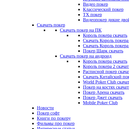
Видео покер
Классический покер
ТХ покер
Видеопокер дикие дво
Скачать покер
Скачать покер на ПК
Король покера скачать
Скачать Король покера
Скачать Король покера
Покер Шарк скачать
Скачать покер на андроид
Король покера скачать
Король покера 2 скачат
Расписной покер скача
Скачать Китайский пок
World Poker Club скача
Покер на костях скачат
Покер Арена скачать
Покер Джет скачать
Mobile Poker Club
Новости
Покер софт
Книги по покеру
Фильмы про покер
Интересные статьи