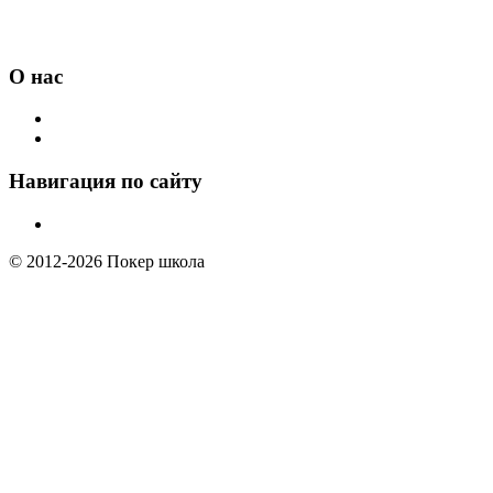
О нас
О нашей школе онлайн обучения
Контакты для связи с нами
Навигация по сайту
Карта сайта
© 2012-2026 Покер школа