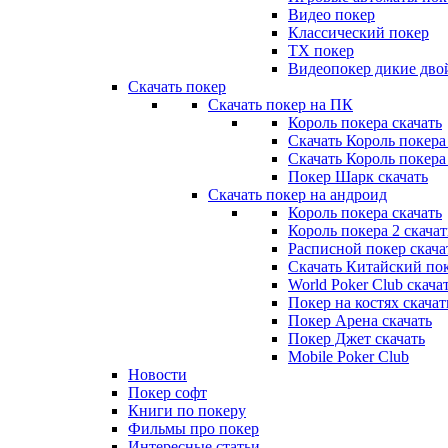
Видео покер
Классический покер
ТХ покер
Видеопокер дикие дво
Скачать покер
Скачать покер на ПК
Король покера скачать
Скачать Король покера
Скачать Король покера
Покер Шарк скачать
Скачать покер на андроид
Король покера скачать
Король покера 2 скачат
Расписной покер скача
Скачать Китайский пок
World Poker Club скача
Покер на костях скачат
Покер Арена скачать
Покер Джет скачать
Mobile Poker Club
Новости
Покер софт
Книги по покеру
Фильмы про покер
Интересные статьи