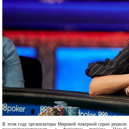
В этом году организаторы Мировой покерной серии решили