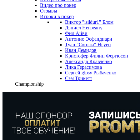
Видео про покер
Отзывы
Игроки в покер
Виктор "isildur1" Блом
Дэниел Негреану
Фил Айви
Антонио Эсфандиари
Туан "Скотти" Нгуен
Иван Демидов
Кристофер Филип Фергюсон
Александр Кравченко
Лика Герасимова
Сергей gipsy Рыбаченко
Сэм Трикетт
Championship