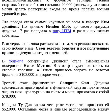
поэкспериментировать с форматом турнира. Новый
стартовый стек события составил 20.000 фишек, а участницы
могли делать повторные входы во время первых восьми
уровней игры.
Эта победа стала самым крупным заносом в карьере
Ким
Джийонг
. По данным
Hendon Mob
, до своего триумфа
девушка 17 раз попадала в
зону ИТМ
в различных живых
событиях.
В интервью кореянка рассказала о том, что решила посвятить
свою победу маме.
Свой золотой браслет и все полученные
призовые девушка отдаст именно ей.
В
хедз-апе
соперницей Джийонг стала американская
покеристка
Нэнси Мэтсон
. В этот раз удача оказалась на
стороне кореянки, а Нэнси пришлось забрать не золотой
браслет, а $103.000 за второе место.
Третьей стала француженка
Сандрине Фан
. Девушка
сражалась за право пройти в финальный хедз-ап практически
час, но покинула турнир на третьем месте, прихватив с собой
$78.000.
Канадка
Ту Дао
заняла четвертое место, что принесло ей
$52.000. Остальные места в финале распределились между