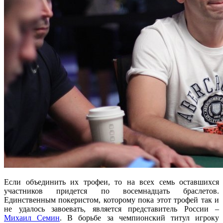
Если объединить их трофеи, то на всех семь оставшихся
участников придется по восемнадцать браслетов.
Единственным покеристом, которому пока этот трофей так и
не удалось завоевать, является представитель России –
Михаил Семин
. В борьбе за чемпионский титул игроку