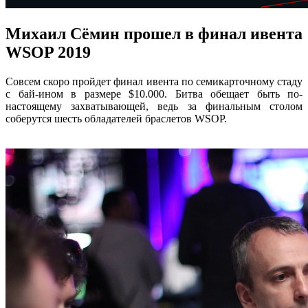
Михаил Сёмин прошел в финал ивента
WSOP 2019
Совсем скоро пройдет финал ивента по семикарточному стаду
с бай-ином в размере $10.000. Битва обещает быть по-
настоящему захватывающей, ведь за финальным столом
соберутся шесть обладателей браслетов WSOP.