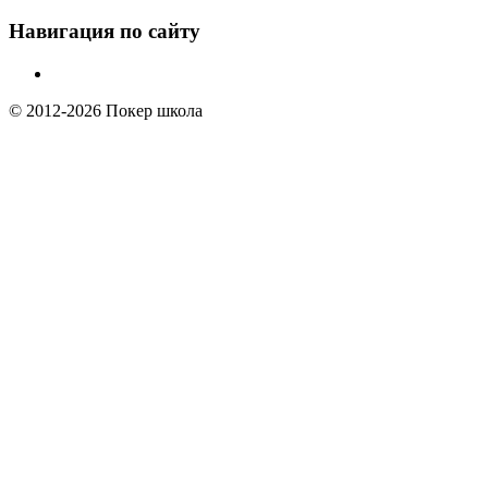
Навигация по сайту
Карта сайта
© 2012-2026 Покер школа