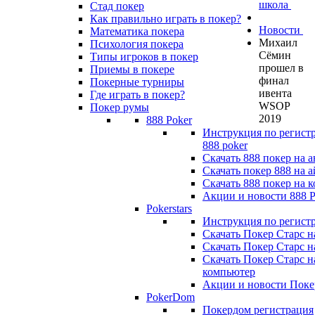
школа
Стад покер
Как правильно играть в покер?
Новости
Математика покера
Михаил
Психология покера
Сёмин
Типы игроков в покер
прошел в
Приемы в покере
финал
Покерные турниры
ивента
Где играть в покер?
WSOP
Покер румы
2019
888 Poker
Инструкция по регист
888 poker
Скачать 888 покер на 
Скачать покер 888 на 
Скачать 888 покер на 
Акции и новости 888 P
Pokerstars
Инструкция по регист
Cкачать Покер Старс н
Скачать Покер Старс н
Скачать Покер Старс н
компьютер
Акции и новости Поке
PokerDom
Покердом регистрация