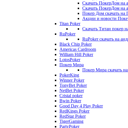
Скачать ПокерДом на 
Скачать ПокерДом на 
Покер Дом скачать на
Акции и новости Пок
Titan Poker
Скачать Титан покер н
RuPoker
RuPoker скачать на ан
Black Chip Poker
Americas Cardroom
William Hill Poker
LotosPoker
Покер Мира
Покер Мира скачать на
PokerKing
Winner Poker
TonyBet Poker
NetBet Poker
Cristal poker
Bwin Poker
Good Day 4 Play Poker
RedKings Poker
RedStar Poker
TigerGaming
PartyPoker