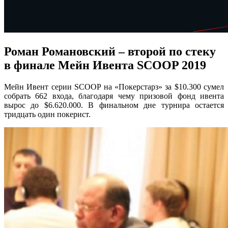
Роман Романовский – второй по стеку
в финале Мейн Ивента SCOOP 2019
Мейн Ивент серии SCOOP на «Покерстарз» за $10.300 сумел
собрать 662 входа, благодаря чему призовой фонд ивента
вырос до $6.620.000. В финальном дне турнира остается
тридцать один покерист.