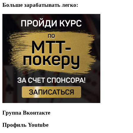
Больше зарабатывать легко:
Группа Вконтакте
Профиль Youtube