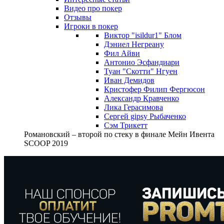
Видео про покер
Отзывы
Игроки в покер
Виктор "isildur1" Блом
Дэниел Негреану
Фил Айви
Антонио Эсфандиари
Туан "Скотти" Нгуен
Иван Демидов
Кристофер Филип Фергюсон
Александр Кравченко
Лика Герасимова
Сергей gipsy Рыбаченко
Сэм Трикетт
Романовский – второй по стеку в финале Мейн Ивента
SCOOP 2019