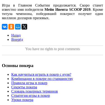
Игра в Главном Событии продолжается. Скоро станет
известно имя победителя
Мейн Ивента SCOOP 2019
. Кроме
титула чемпиона, победивший покерист получит один
миллион долларов призовых.
Назад
Вперёд
You have no rights to post comments
Основы покера
Как научиться играть в покер с нуля?
Комбинации в покере по старшинству
Правила игры в покер
Секреты покера
Словарь покерных терминов
Стратегия игры в покер
Уроки покера