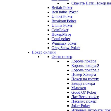
Cкачать Пати Покер н
Betfair Poker
BetOnline Poker
Unibet Poker
Breakout Poker
Ultima Poker
CoinPoker
ПокерМатч
Coral poker
Winamax poker
Grey Snow Poker
Покер онлайн
Флеш покер
Король покера
Король покера 2
Король покера 3
Покер Холдем
Покер на костях
Звезда покера
М-покер
Good Ol' Poker
Лас Вегас покер
Пасьянс покер
Joker Poker
Игровые автоматы пок