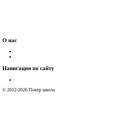
О нас
О нашей школе онлайн обучения
Контакты для связи с нами
Навигация по сайту
Карта сайта
© 2012-2026 Покер школа