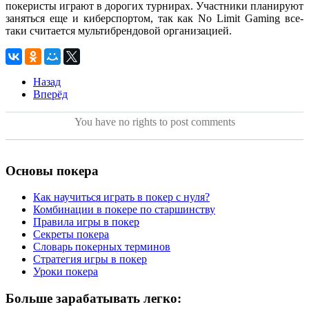
покеристы играют в дорогих турнирах. Участники планируют
заняться еще и киберспортом, так как No Limit Gaming все-
таки считается мультибрендовой организацией.
Назад
Вперёд
You have no rights to post comments
Основы покера
Как научиться играть в покер с нуля?
Комбинации в покере по старшинству
Правила игры в покер
Секреты покера
Словарь покерных терминов
Стратегия игры в покер
Уроки покера
Больше зарабатывать легко: