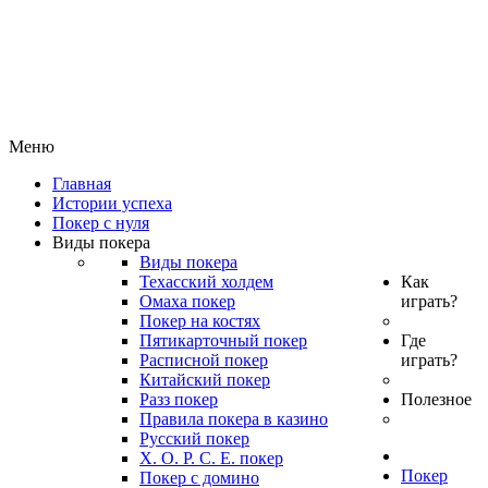
Меню
Главная
Истории успеха
Покер с нуля
Виды покера
Виды покера
Техасский холдем
Как
Омаха покер
играть?
Покер на костях
Пятикарточный покер
Где
Расписной покер
играть?
Китайский покер
Разз покер
Полезное
Правила покера в казино
Русский покер
Х. О. Р. С. Е. покер
Покер
Покер с домино