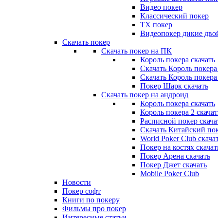
Видео покер
Классический покер
ТХ покер
Видеопокер дикие дво
Скачать покер
Скачать покер на ПК
Король покера скачать
Скачать Король покера
Скачать Король покера
Покер Шарк скачать
Скачать покер на андроид
Король покера скачать
Король покера 2 скачат
Расписной покер скача
Скачать Китайский пок
World Poker Club скача
Покер на костях скачат
Покер Арена скачать
Покер Джет скачать
Mobile Poker Club
Новости
Покер софт
Книги по покеру
Фильмы про покер
Интересные статьи