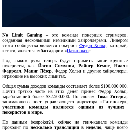
No Limit Gaming
– это команда покерных стримеров,
созданная несколькими немецкими хайроллерами. Лидером
этого сообщества является покерист
Федор Хольц
, который,
кстати, является амбассадором «
Патипокер
».
Под знаком рума теперь будут стримить такие крупные
покеристы, как
Йосип Симунич
,
Райнер Кемпе
,
Ниалл
Фаррелл
,
Маниг Лёзер
, Федор Хольц и другие хайроллеры,
играющие на высоких лимитах.
Общая сумма доходов команды составляет более $100.000.000.
Почти третью часть из этих денег принес Федор Хольц,
заработавший более $32.500.000. По словам
Тома Уотерса
,
занимающего пост управляющего директора «Патипокер»,
участники команды являются одними из лучших
покеристов в мире.
По данным bestpoker24, сейчас на твич-канале команды
проходит по
несколько трансляций в неделю
, чаще всего