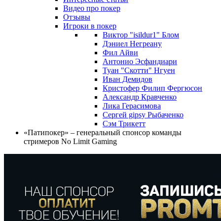
Видео про покер
Отзывы
Игроки в покер
Виктор "isildur1" Блом
Дэниел Негреану
Фил Айви
Антонио Эсфандиари
Туан "Скотти" Нгуен
Иван Демидов
Кристофер Филип Фергюсон
Александр Кравченко
Лика Герасимова
Сергей gipsy Рыбаченко
Сэм Трикетт
«Патипокер» – генеральный спонсор команды
стримеров No Limit Gaming