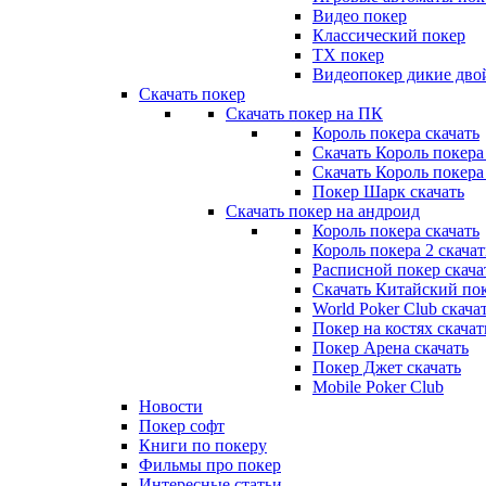
Видео покер
Классический покер
ТХ покер
Видеопокер дикие дво
Скачать покер
Скачать покер на ПК
Король покера скачать
Скачать Король покера
Скачать Король покера
Покер Шарк скачать
Скачать покер на андроид
Король покера скачать
Король покера 2 скачат
Расписной покер скача
Скачать Китайский пок
World Poker Club скача
Покер на костях скачат
Покер Арена скачать
Покер Джет скачать
Mobile Poker Club
Новости
Покер софт
Книги по покеру
Фильмы про покер
Интересные статьи