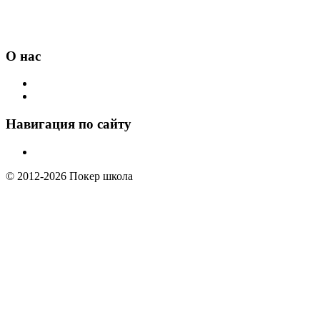
О нас
О нашей школе онлайн обучения
Контакты для связи с нами
Навигация по сайту
Карта сайта
© 2012-2026 Покер школа