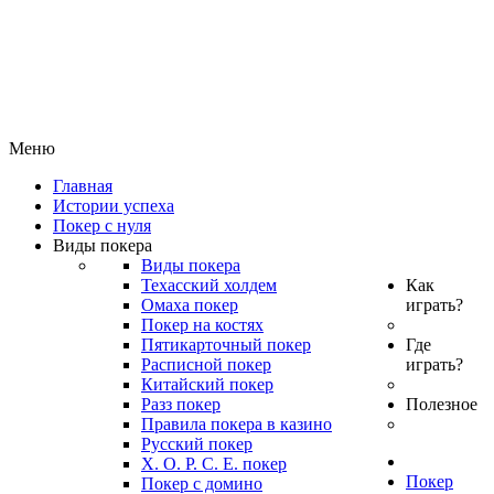
Меню
Главная
Истории успеха
Покер с нуля
Виды покера
Виды покера
Техасский холдем
Как
Омаха покер
играть?
Покер на костях
Пятикарточный покер
Где
Расписной покер
играть?
Китайский покер
Разз покер
Полезное
Правила покера в казино
Русский покер
Х. О. Р. С. Е. покер
Покер
Покер с домино