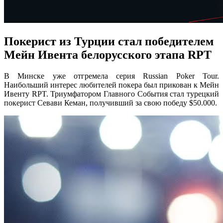
Покерист из Турции стал победителем
Мейн Ивента белорусского этапа RPT
В Минске уже отгремела серия Russian Poker Tour.
Наибольший интерес любителей покера был прикован к Мейн
Ивенту RPT. Триумфатором Главного События стал турецкий
покерист Севави Кеман, получивший за свою победу $50.000.