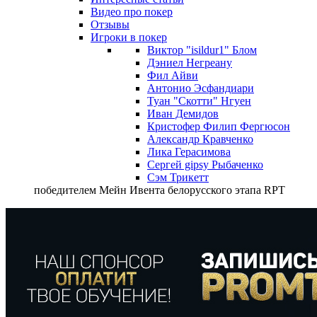
Видео про покер
Отзывы
Игроки в покер
Виктор "isildur1" Блом
Дэниел Негреану
Фил Айви
Антонио Эсфандиари
Туан "Скотти" Нгуен
Иван Демидов
Кристофер Филип Фергюсон
Александр Кравченко
Лика Герасимова
Сергей gipsy Рыбаченко
Сэм Трикетт
победителем Мейн Ивента белорусского этапа RPT