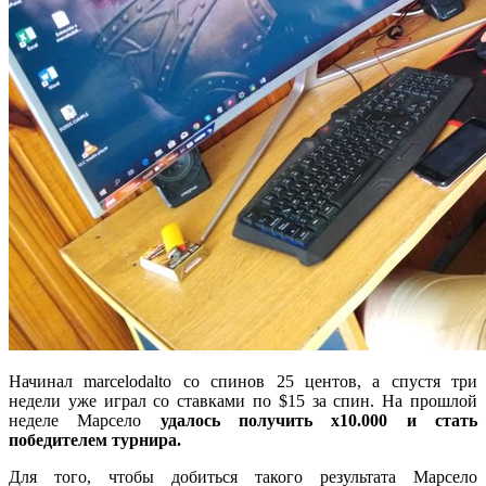
Начинал marcelodalto со спинов 25 центов, а спустя три
недели уже играл со ставками по $15 за спин. На прошлой
неделе Марсело
удалось получить х10.000 и стать
победителем турнира.
Для того, чтобы добиться такого результата Марсело