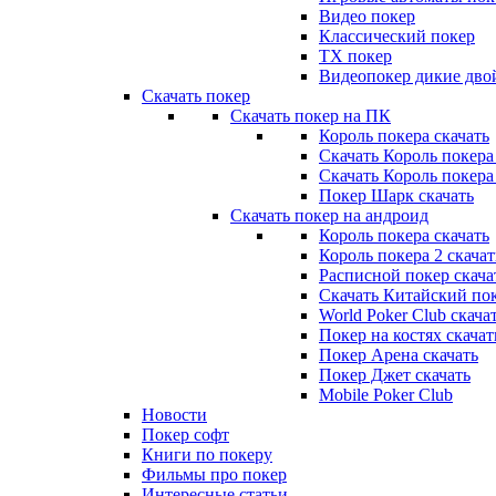
Видео покер
Классический покер
ТХ покер
Видеопокер дикие дво
Скачать покер
Скачать покер на ПК
Король покера скачать
Скачать Король покера
Скачать Король покера
Покер Шарк скачать
Скачать покер на андроид
Король покера скачать
Король покера 2 скачат
Расписной покер скача
Скачать Китайский пок
World Poker Club скача
Покер на костях скачат
Покер Арена скачать
Покер Джет скачать
Mobile Poker Club
Новости
Покер софт
Книги по покеру
Фильмы про покер
Интересные статьи