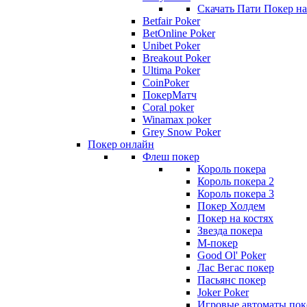
Cкачать Пати Покер н
Betfair Poker
BetOnline Poker
Unibet Poker
Breakout Poker
Ultima Poker
CoinPoker
ПокерМатч
Coral poker
Winamax poker
Grey Snow Poker
Покер онлайн
Флеш покер
Король покера
Король покера 2
Король покера 3
Покер Холдем
Покер на костях
Звезда покера
М-покер
Good Ol' Poker
Лас Вегас покер
Пасьянс покер
Joker Poker
Игровые автоматы пок