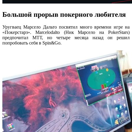
Большой прорыв покерного любителя
Уругваец Марсело Дальто посвятил много времени игре на
«Покерстарз». Marcelodalto (Ник Марсело на PokerStars)
предпочитал МТТ, но четыре месяца назад он решил
попробовать себя в Spin&Go.