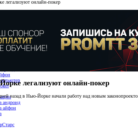
е легализуют онлайн-покер
рации на
андроид
айфон
компьютер
Йорке легализуют онлайн-покер
oker
дней назад в Нью-Йорке начали работу над новым законопроекто
рации
а андроид
а айфон
а
рСтарс