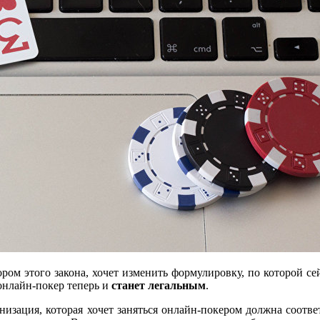
ром этого закона, хочет изменить формулировку, по которой с
 онлайн-покер теперь и
станет легальным
.
изация, которая хочет заняться онлайн-покером должна соотве