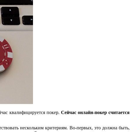
ейчас квалифицируется покер.
Сейчас онлайн-покер считается
тствовать нескольким критериям. Во-первых, это должна быть,