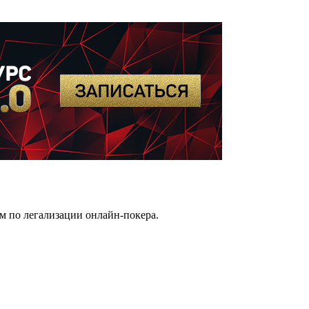
м по легализации онлайн-покера.