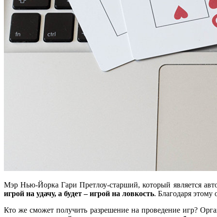
Мэр Нью-Йорка Гари Претлоу-старший, который является авто
игрой на удачу, а будет – игрой на ловкость
. Благодаря этому
Кто же сможет получить разрешение на проведение игр? Орган