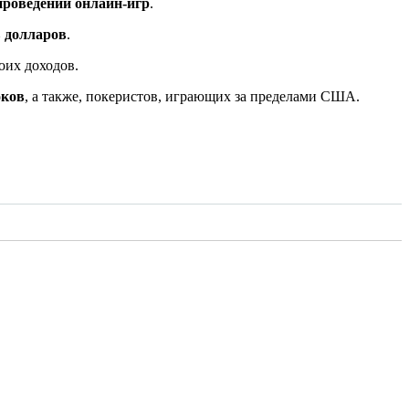
проведении онлайн-игр
.
 долларов
.
оих доходов.
оков
, а также, покеристов, играющих за пределами США.