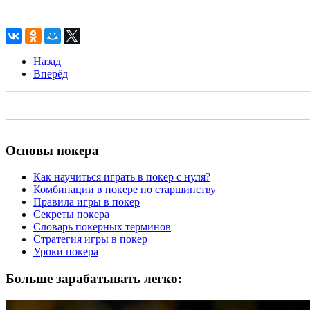
Назад
Вперёд
Основы покера
Как научиться играть в покер с нуля?
Комбинации в покере по старшинству
Правила игры в покер
Секреты покера
Словарь покерных терминов
Стратегия игры в покер
Уроки покера
Больше зарабатывать легко: