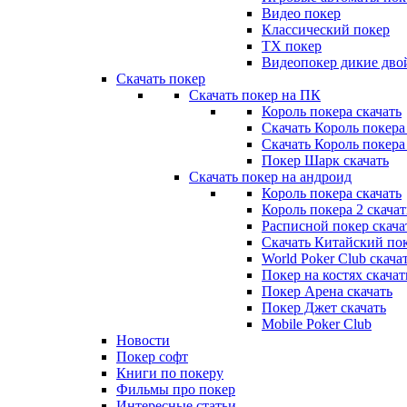
Видео покер
Классический покер
ТХ покер
Видеопокер дикие дво
Скачать покер
Скачать покер на ПК
Король покера скачать
Скачать Король покера
Скачать Король покера
Покер Шарк скачать
Скачать покер на андроид
Король покера скачать
Король покера 2 скачат
Расписной покер скача
Скачать Китайский пок
World Poker Club скача
Покер на костях скачат
Покер Арена скачать
Покер Джет скачать
Mobile Poker Club
Новости
Покер софт
Книги по покеру
Фильмы про покер
Интересные статьи