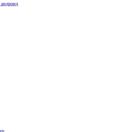
а андроид
ер