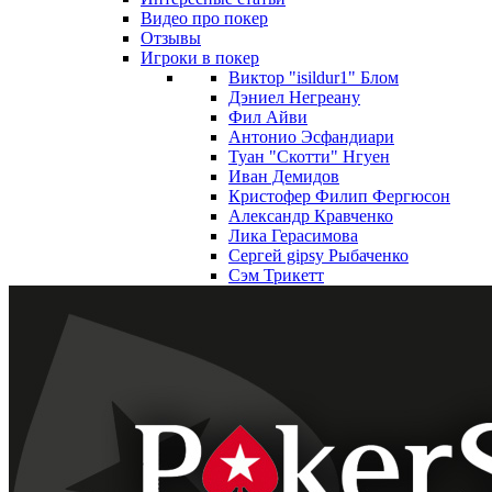
Видео про покер
Отзывы
Игроки в покер
Виктор "isildur1" Блом
Дэниел Негреану
Фил Айви
Антонио Эсфандиари
Туан "Скотти" Нгуен
Иван Демидов
Кристофер Филип Фергюсон
Александр Кравченко
Лика Герасимова
Сергей gipsy Рыбаченко
Сэм Трикетт