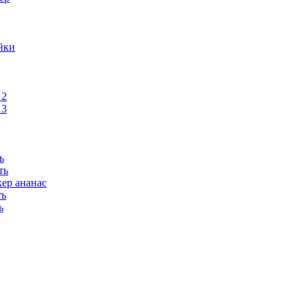
йки
 2
 3
ь
ть
ер ананас
ть
ь