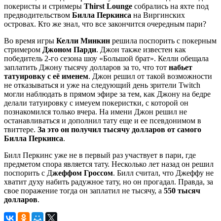
покеристы и стримеры
Thirst Lounge
собрались на яхте под
предводительством
Билла Перкинса
на Виргинских
островах. Кто же знал, что все закончится очередным пари?
Во время игры
Келли Минкин
решила поспорить с покерным
стримером
Джоном Парди
. Джон также известен как
победитель 2-го сезона шоу «Большой брат». Келли обещала
заплатить Джону тысячу долларов за то, что тот
набьет
татуировку с её именем
. Джон решил от такой возможности
не отказываться и уже на следующий день зрители Twitch
могли наблюдать в прямом эфире за тем, как Джону на бедре
делали татуировку с имеyем покеристки, с которой он
познакомился только вчера. На имени Джон решил не
останавливаться и дополнил тату еще и ее псевдонимом в
твиттере.
За это он получил тысячу долларов от самого
Билла Перкинса
.
Билл Перкинс уже не в первый раз участвует в пари, где
предметом спора является тату. Несколько лет назад он решил
поспорить с Д
жеффом Гроссом
. Билл считал, что Джеффу не
хватит духу набить радужное тату, но он прогадал. Правда, за
свое поражение тогда он заплатил не тысячу, а
550 тысяч
долларов
.