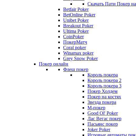
Cкачать Пати Покер н
Betfair Poker
BetOnline Poker
Unibet Poker
Breakout Poker
Ultima Poker
CoinPoker
ПокерМатч
Coral poker
Winamax poker
Grey Snow Poker
Покер онлайн
Флеш покер
Король покера
Король покера 2
Король покера 3
Покер Холдем
Покер на костях
Звезда покера
М-покер
Good Ol' Poker
Лас Вегас покер
Пасьянс покер
Joker Poker
Игровые автоматы пок