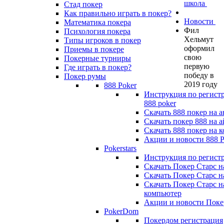
школа
Стад покер
Как правильно играть в покер?
Новости
Математика покера
Фил
Психология покера
Хельмут
Типы игроков в покер
оформил
Приемы в покере
свою
Покерные турниры
первую
Где играть в покер?
победу в
Покер румы
2019 году
888 Poker
Инструкция по регист
888 poker
Скачать 888 покер на 
Скачать покер 888 на 
Скачать 888 покер на 
Акции и новости 888 P
Pokerstars
Инструкция по регист
Cкачать Покер Старс н
Скачать Покер Старс н
Скачать Покер Старс н
компьютер
Акции и новости Поке
PokerDom
Покердом регистрация