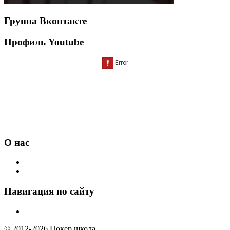
Группа Вконтакте
Профиль Youtube
О нас
О нашей школе онлайн обучения
Контакты для связи с нами
Навигация по сайту
Карта сайта
© 2012-2026 Покер школа