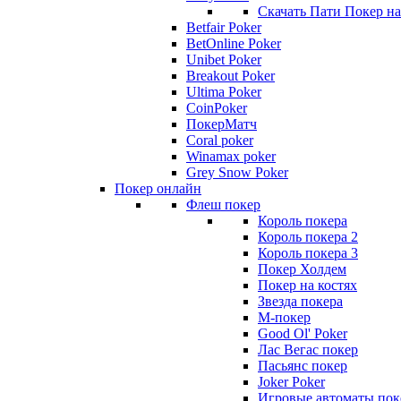
Cкачать Пати Покер н
Betfair Poker
BetOnline Poker
Unibet Poker
Breakout Poker
Ultima Poker
CoinPoker
ПокерМатч
Coral poker
Winamax poker
Grey Snow Poker
Покер онлайн
Флеш покер
Король покера
Король покера 2
Король покера 3
Покер Холдем
Покер на костях
Звезда покера
М-покер
Good Ol' Poker
Лас Вегас покер
Пасьянс покер
Joker Poker
Игровые автоматы пок