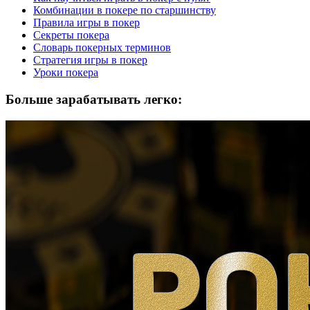
Комбинации в покере по старшинству
Правила игры в покер
Секреты покера
Словарь покерных терминов
Стратегия игры в покер
Уроки покера
Больше зарабатывать легко: