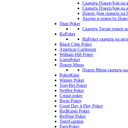
Скачать ПокерДом на 
Скачать ПокерДом на 
Покер Дом скачать на
Акции и новости Пок
Titan Poker
Скачать Титан покер н
RuPoker
RuPoker скачать на ан
Black Chip Poker
Americas Cardroom
William Hill Poker
LotosPoker
Покер Мира
Покер Мира скачать на
PokerKing
Winner Poker
TonyBet Poker
NetBet Poker
Cristal poker
Bwin Poker
Good Day 4 Play Poker
RedKings Poker
RedStar Poker
TigerGaming
PartyPoker