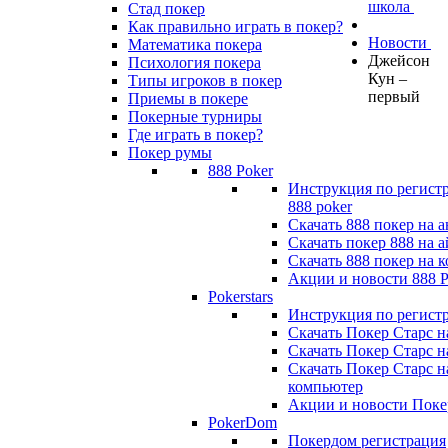
школа
Стад покер
Как правильно играть в покер?
Новости
Математика покера
Джейсон
Психология покера
Кун –
Типы игроков в покер
первый
Приемы в покере
Покерные турниры
Где играть в покер?
Покер румы
888 Poker
Инструкция по регист
888 poker
Скачать 888 покер на 
Скачать покер 888 на 
Скачать 888 покер на 
Акции и новости 888 P
Pokerstars
Инструкция по регист
Cкачать Покер Старс н
Скачать Покер Старс н
Скачать Покер Старс н
компьютер
Акции и новости Поке
PokerDom
Покердом регистрация