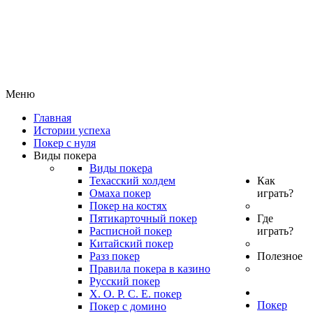
Меню
Главная
Истории успеха
Покер с нуля
Виды покера
Виды покера
Техасский холдем
Как
Омаха покер
играть?
Покер на костях
Пятикарточный покер
Где
Расписной покер
играть?
Китайский покер
Разз покер
Полезное
Правила покера в казино
Русский покер
Х. О. Р. С. Е. покер
Покер
Покер с домино