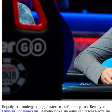
Борьбу за победу продолжает и хайроллер из Беларуси –
Никита Бодяковский
. Парень пока на одиннадцатом месте по