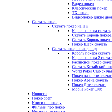
Видео покер
Классический покер
ТХ покер
Видеопокер дикие дво
Скачать покер
Скачать покер на ПК
Король покера скачать
Скачать Король покера
Скачать Король покера
Покер Шарк скачать
Скачать покер на андроид
Король покера скачать
Король покера 2 скачат
Расписной покер скача
Скачать Китайский пок
World Poker Club скача
Покер на костях скачат
Покер Арена скачать
Покер Джет скачать
Mobile Poker Club
Новости
Покер софт
Книги по покеру
Фильмы про покер
Интересные статьи