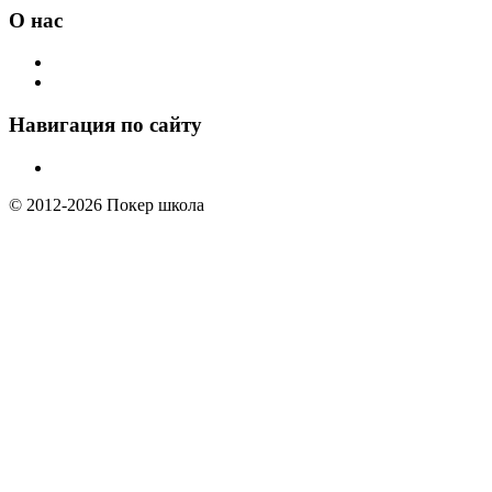
О нас
О нашей школе онлайн обучения
Контакты для связи с нами
Навигация по сайту
Карта сайта
© 2012-2026 Покер школа