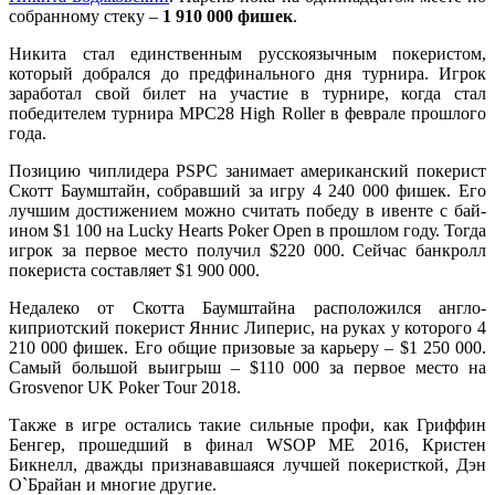
собранному стеку –
1 910 000 фишек
.
Никита стал единственным русскоязычным покеристом,
который добрался до предфинального дня турнира. Игрок
заработал свой билет на участие в турнире, когда стал
победителем турнира MPC28 High Roller в феврале прошлого
года.
Позицию чиплидера PSPC занимает американский покерист
Скотт Баумштайн, собравший за игру 4 240 000 фишек. Его
лучшим достижением можно считать победу в ивенте с бай-
ином $1 100 на Lucky Hearts Poker Open в прошлом году. Тогда
игрок за первое место получил $220 000. Сейчас банкролл
покериста составляет $1 900 000.
Недалеко от Скотта Баумштайна расположился англо-
киприотский покерист Яннис Липерис, на руках у которого 4
210 000 фишек. Его общие призовые за карьеру – $1 250 000.
Самый большой выигрыш – $110 000 за первое место на
Grosvenor UK Poker Tour 2018.
Также в игре остались такие сильные профи, как Гриффин
Бенгер, прошедший в финал WSOP ME 2016, Кристен
Бикнелл, дважды признававшаяся лучшей покеристкой, Дэн
О`Брайан и многие другие.