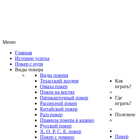
Меню
Главная
Истории успеха
Покер с нуля
Виды покера
Виды покера
Техасский холдем
Как
Омаха покер
играть?
Покер на костях
Пятикарточный покер
Где
Расписной покер
играть?
Китайский покер
Разз покер
Полезное
Правила покера в казино
Русский покер
Х. О. Р. С. Е. покер
Покер
Покер с домино