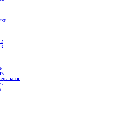
йки
 2
 3
ь
ть
ер ананас
ть
ь