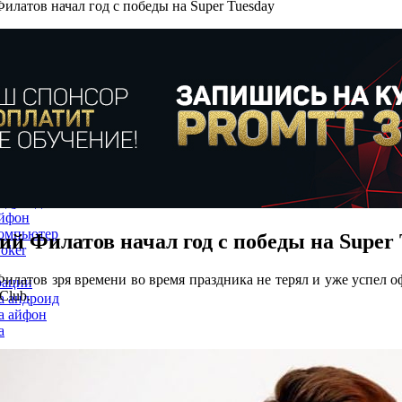
илатов начал год с победы на Super Tuesday
рации на
андроид
айфон
компьютер
ий Филатов начал год с победы на Super 
oker
илатов зря времени во время праздника не терял и уже успел о
рации
 Club.
а андроид
а айфон
а
рСтарс