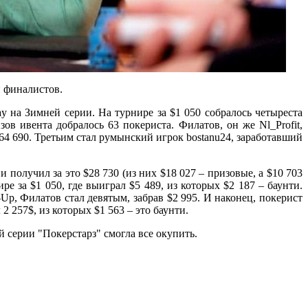
и финалистов.
ay на Зимней серии. На турнире за $1 050 собралось четыреста
ов ивента добралось 63 покериста. Филатов, он же Nl_Profit,
64 690. Третьим стал румынский игрок bostanu24, заработавший
 получил за это $28 730 (из них $18 027 – призовые, а $10 703
ре за $1 050, где выиграл $5 489, из которых $2 187 – баунти.
Up, Филатов стал девятым, забрав $2 995. И наконец, покерист
2 257$, из которых $1 563 – это баунти.
й серии "Покерстарз" смогла все окупить.