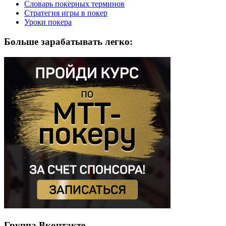
Словарь покерных терминов
Стратегия игры в покер
Уроки покера
Больше зарабатывать легко:
Группа Вконтакте