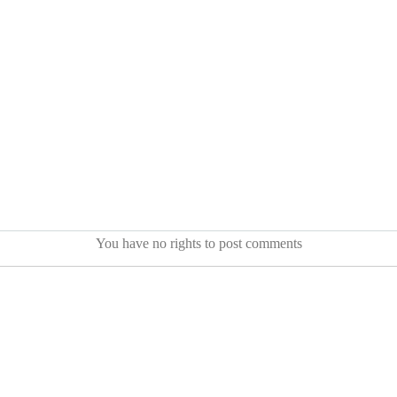
You have no rights to post comments