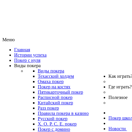
Меню
Главная
Истории успеха
Покер с нуля
Виды покера
Виды покера
Техасский холдем
Как играть
Омаха покер
Покер на костях
Где играть?
Пятикарточный покер
Расписной покер
Полезное
Китайский покер
Разз покер
Правила покера в казино
Покер шко
Русский покер
Х. О. Р. С. Е. покер
Новости
Покер с домино