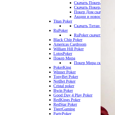
Скачать ПокерДом на 
Скачать ПокерДом на 
Покер Дом скачать на
Акции и новости Пок
Titan Poker
Скачать Титан покер н
RuPoker
RuPoker скачать на ан
Black Chip Poker
Americas Cardroom
William Hill Poker
LotosPoker
Покер Мира
Покер Мира скачать на
PokerKing
Winner Poker
TonyBet Poker
NetBet Poker
Cristal poker
Bwin Poker
Good Day 4 Play Poker
RedKings Poker
RedStar Poker
TigerGaming
PartyPoker