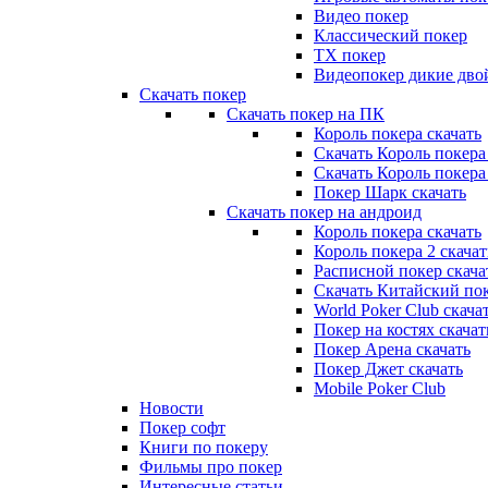
Видео покер
Классический покер
ТХ покер
Видеопокер дикие дво
Скачать покер
Скачать покер на ПК
Король покера скачать
Скачать Король покера
Скачать Король покера
Покер Шарк скачать
Скачать покер на андроид
Король покера скачать
Король покера 2 скачат
Расписной покер скача
Скачать Китайский пок
World Poker Club скача
Покер на костях скачат
Покер Арена скачать
Покер Джет скачать
Mobile Poker Club
Новости
Покер софт
Книги по покеру
Фильмы про покер
Интересные статьи