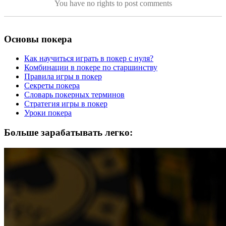
You have no rights to post comments
Основы покера
Как научиться играть в покер с нуля?
Комбинации в покере по старшинству
Правила игры в покер
Секреты покера
Словарь покерных терминов
Стратегия игры в покер
Уроки покера
Больше зарабатывать легко: