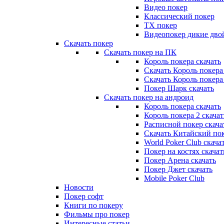
Видео покер
Классический покер
ТХ покер
Видеопокер дикие дво
Скачать покер
Скачать покер на ПК
Король покера скачать
Скачать Король покера
Скачать Король покера
Покер Шарк скачать
Скачать покер на андроид
Король покера скачать
Король покера 2 скачат
Расписной покер скача
Скачать Китайский пок
World Poker Club скача
Покер на костях скачат
Покер Арена скачать
Покер Джет скачать
Mobile Poker Club
Новости
Покер софт
Книги по покеру
Фильмы про покер
Интересные статьи