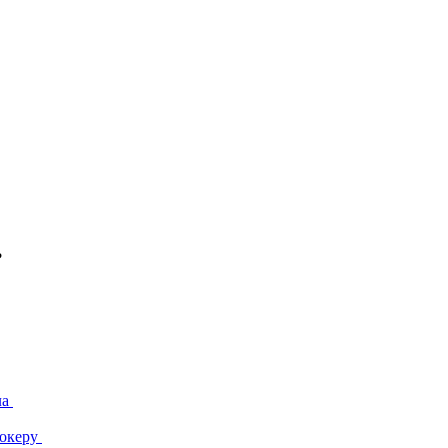
?
ла
покеру