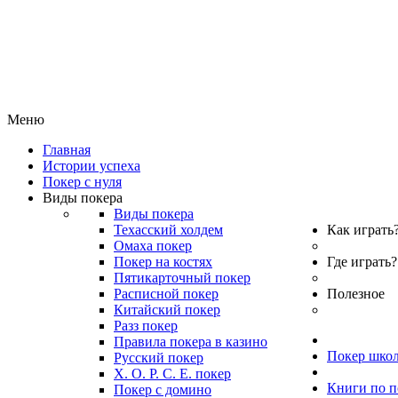
Меню
Главная
Истории успеха
Покер с нуля
Виды покера
Виды покера
Техасский холдем
Как играть
Омаха покер
Покер на костях
Где играть?
Пятикарточный покер
Расписной покер
Полезное
Китайский покер
Разз покер
Правила покера в казино
Покер шко
Русский покер
Х. О. Р. С. Е. покер
Книги по 
Покер с домино