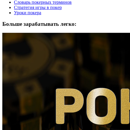
Словарь покерных терминов
Стратегия игры в покер
Уроки покера
Больше зарабатывать легко: