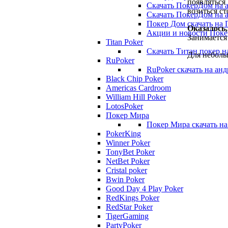
появляться
Скачать ПокерДом на 
возиться с
Скачать ПокерДом на 
Покер Дом скачать на
Оказалось
Акции и новости Пок
Занимается
Titan Poker
Скачать Титан покер н
Для неболь
RuPoker
RuPoker скачать на ан
Black Chip Poker
Americas Cardroom
William Hill Poker
LotosPoker
Покер Мира
Покер Мира скачать на
PokerKing
Winner Poker
TonyBet Poker
NetBet Poker
Cristal poker
Bwin Poker
Good Day 4 Play Poker
RedKings Poker
RedStar Poker
TigerGaming
PartyPoker