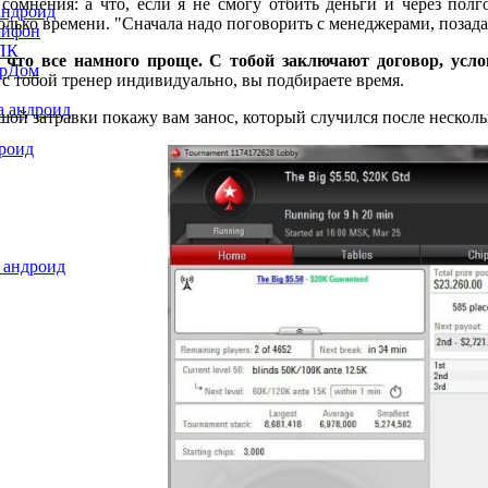
 сомнения: а что, если я не смогу отбить деньги и через пол
андроид
только времени. "Сначала надо поговорить с менеджерами, позад
айфон
 ПК
, что все намного проще. С тобой заключают договор, усл
ерДом
 с тобой тренер индивидуально, вы подбираете время.
а андроид
шой затравки покажу вам занос, который случился после нескол
дроид
 андроид