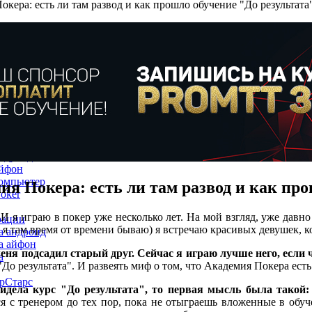
окера: есть ли там развод и как прошло обучение "До результата
рации на
андроид
айфон
компьютер
ия Покера: есть ли там развод и как про
oker
 И я играю в покер уже несколько лет. На мой взгляд, уже давно
рации
а я там время от времени бываю) я встречаю красивых девушек, 
а андроид
а айфон
еня подсадил старый друг. Сейчас я играю лучше него, если 
а
"До результата". И развеять миф о том, что Академия Покера есть
рСтарс
видела курс "До результата", то первая мысль была такой:
я с тренером до тех пор, пока не отыграешь вложенные в обуч