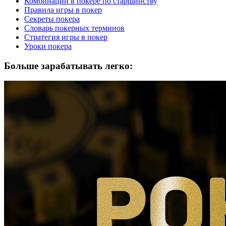
Комбинации в покере по старшинству
Правила игры в покер
Секреты покера
Словарь покерных терминов
Стратегия игры в покер
Уроки покера
Больше зарабатывать легко: