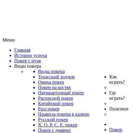
Меню
Главная
Истории успеха
Покер с нуля
Виды покера
Виды покера
Техасский холдем
Как
Омаха покер
играть?
Покер на костях
Пятикарточный покер
Где
Расписной покер
играть?
Китайский покер
Разз покер
Полезное
Правила покера в казино
Русский покер
Х. О. Р. С. Е. покер
Покер
Покер с домино