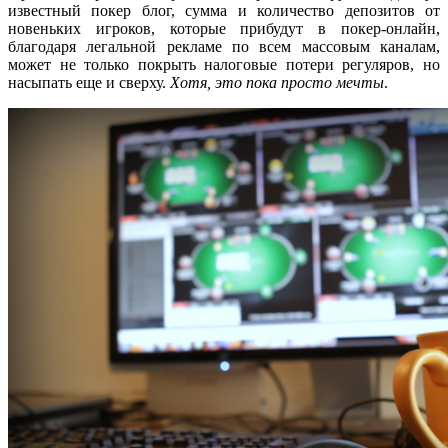
известный покер блог, сумма и количество депозитов от
новеньких игроков, которые прибудут в покер-онлайн,
благодаря легальной рекламе по всем массовым каналам,
может не только покрыть налоговые потери регуляров, но
насыпать еще и сверху.
Хотя, это пока просто мечты
.