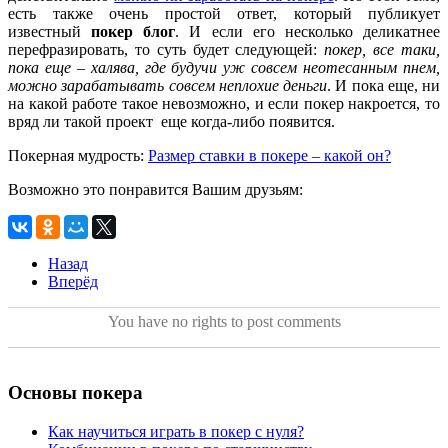
есть также очень простой ответ, который публикует
известный
покер блог
. И если его несколько деликатнее
перефразировать, то суть будет следующей:
покер, все таки,
пока еще – халява, где будучи уж совсем неотесанным пнем,
можно зарабатывать совсем неплохие деньги
. И пока еще, ни
на какой работе такое невозможно, и если покер накроется, то
вряд ли такой проект еще когда-либо появится.
Покерная мудрость:
Размер ставки в покере – какой он?
Возможно это понравится Вашим друзьям:
Назад
Вперёд
You have no rights to post comments
Основы покера
Как научиться играть в покер с нуля?