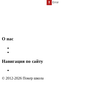
О нас
О нашей школе онлайн обучения
Контакты для связи с нами
Навигация по сайту
Карта сайта
© 2012-2026 Покер школа