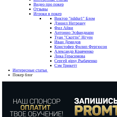
Видео про покер
Отзывы
Игроки в покер
Виктор "isildur1" Блом
Дэниел Негреану
Фил Айви
Антонио Эсфандиари
Туан "Скотти" Нгуен
Иван Демидов
Кристофер Филип Фергюсон
Александр Кравченко
Лика Герасимова
Сергей gipsy Рыбаченко
Сэм Трикетт
Интересные статьи
Покер блог